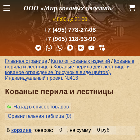
ООО «Мир кованых изделий»
с 8:00 до 21:00
+7 (495) 778-27-08
+7 (965) 118-93-90
Главная страница
/
Каталог кованых изделий
/
Кованые
перила и лестницы
/
Кованые перила для лестницы и
кованое ограждение (рисунок в виде цветов).
Индивидуальный проект. №413
Кованые перила и лестницы
Назад в список товаров
Сравнительная таблица (
0
)
В
корзине
товаров:
0
, на сумму
0 руб.