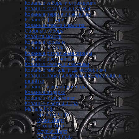
Кованые заборы и ог­ражде­ния
Кованые козырьки и навесы
Кованые перила и лестницы
Кованые фонари
Кованые ворота и калитки
Сварные заборы
Кованая мебель
Кованые кровати
Кованые зеркала
Кованые ритуальные ограды
Кованые цветочницы
Кованые беседки и мостики
Кованые мангалы и дымосборники
Кованые наборы для камина, дровницы и
решётки
Кованые изделия для сада
Кованые подарки
Кованые подсвечники
Кованые люстры и бра
Мебель Лофт
Кровати Лофт
Кухни Лофт
Столы Лофт
Стулья Лофт
Стеллажи Лофт