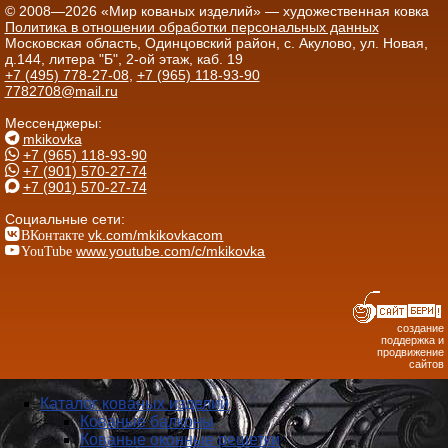
© 2008—2026 «Мир кованых изделий» — художественная ковка
Политика в отношении обработки персональных данных
Московская область, Одинцовский район, с. Акулово, ул. Новая,
д.144, литера "Б", 2-ой этаж, каб. 19
+7 (495) 778-27-08
,
+7 (965) 118-93-90
7782708@mail.ru
Мессенджеры:
mkikovka
+7 (965) 118-93-90
+7 (901) 570-27-74
+7 (901) 570-27-74
Социальные сети:
ВКонтакте
vk.com/mkikovkacom
YouTube
www.youtube.com/c/mkikovka
создание
поддержка и
продвижение
сайтов
Каталог кованых изделий
Кованые балконы
Кованые оконные решетки