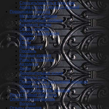
Спросить/заказать в один клик
Архив каталога кованых изделий
Порошковая покраска
Металлоконструкции
Алюминиевый профиль
Авто/мото детали
Сетки и решетки
Заборы и ограждения
Батареи
Трубы
Профнастил
Профиль
Кованые изделия
Рамы велосипедов
Автодиски
Двери
Дополнительные услуги
Примеры работ
Преимущества порошковой покраски
Обработка заказа
Заказ порошковой покраски
Пескоструйная обработка
Оплата/доставка/монтаж
Вопросы
Отзывы клиентов