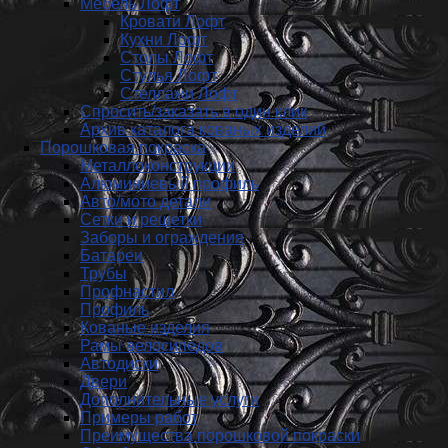
Мебель Лофт
Кровати Лофт
Кухни Лофт
Столы Лофт
Стулья Лофт
Стеллажи Лофт
Спросить/заказать в один клик
Архив каталога кованых изделий
Порошковая покраска
Металлоконструкции
Алюминиевый профиль
Авто/мото детали
Сетки и решетки
Заборы и ограждения
Батареи
Трубы
Профнастил
Профиль
Кованые изделия
Рамы велосипедов
Автодиски
Двери
Дополнительные услуги
Примеры работ
Преимущества порошковой покраски