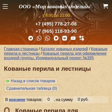
ООО «Мир кованых изделий»
с 8:00 до 21:00
+7 (495) 778-27-08
+7 (965) 118-93-90
Главная страница
/
Каталог кованых изделий
/
Кованые
перила и лестницы
/
Кованые перила для оформления
входной группы. Индивидуальный проект №395
Кованые перила и лестницы
Назад в список товаров
Сравнительная таблица (
0
)
В
корзине
товаров:
0
, на сумму
0 руб.
Кованые перила для