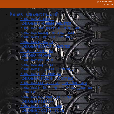
продвижение
сайтов
Каталог кованых изделий
Кованые балконы
Кованые оконные решетки
Кованые заборы и ог­ражде­ния
Кованые козырьки и навесы
Кованые перила и лестницы
Кованые фонари
Кованые ворота и калитки
Сварные заборы
Кованая мебель
Кованые кровати
Кованые зеркала
Кованые ритуальные ограды
Кованые цветочницы
Кованые беседки и мостики
Кованые мангалы и дымосборники
Кованые наборы для камина, дровницы и
решётки
Кованые изделия для сада
Кованые подарки
Кованые подсвечники
Кованые люстры и бра