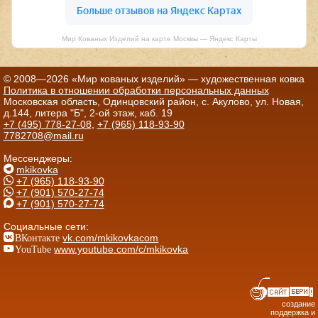
Мир Кованых Изделий на карте Москвы — Яндекс Карты
© 2008—2026 «Мир кованых изделий» — художественная ковка
Политика в отношении обработки персональных данных
Московская область, Одинцовский район, с. Акулово, ул. Новая,
д.144, литера "Б", 2-ой этаж, каб. 19
+7 (495) 778-27-08
,
+7 (965) 118-93-90
7782708@mail.ru
Мессенджеры:
mkikovka
+7 (965) 118-93-90
+7 (901) 570-27-74
+7 (901) 570-27-74
Социальные сети:
ВКонтакте
vk.com/mkikovkacom
YouTube
www.youtube.com/c/mkikovka
создание
поддержка и