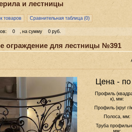
ерила и лестницы
ок товаров
Сравнительная таблица (
0
)
ов:
0
, на сумму
0 руб.
е ограждение для лестницы №391
Цена - по
Профиль (квадра
к), мм:
Профиль (круг г/к
Полоса, мм:
Труба профильн
мм: