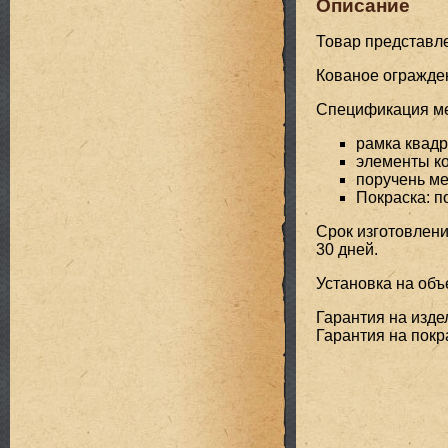
Описание
Товар представл
Кованое огражде
Спецификация мет
рамка квадр
элементы ко
поручень ме
Покраска: 
Срок изготовлени
30 дней.
Установка на объе
Гарантия на издел
Гарантия на покра