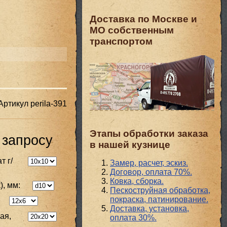
Доставка по Москве и
МО собственным
транспортом
Артикул
perila-391
Этапы обработки заказа
 запросу
в нашей кузнице
т г/
Замер, расчет, эскиз.
Договор, оплата 70%.
Ковка, сборка.
), мм:
Пескоструйная обработка,
покраска, патинирование.
Доставка, установка,
ая,
оплата 30%.