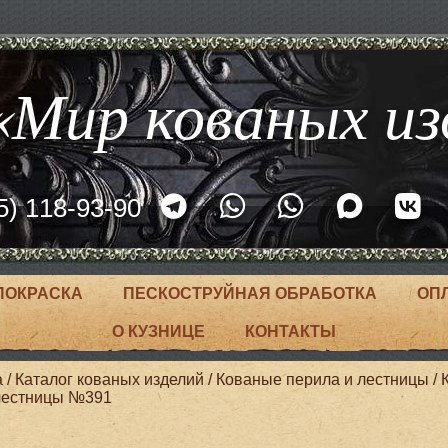
Мир кованых из
5) 118-93-90
ПОКРАСКА
ПЕСКОСТРУЙНАЯ ОБРАБОТКА
ОП
О КУЗНИЦЕ
КОНТАКТЫ
а
/
Каталог кованых изделий
/
Кованые перила и лестницы
/
лестницы №391