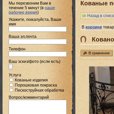
Кованые п
Мы перезвоним Вам в
течение 5 минут (в
наше
рабочее время
)
Назад в спис
Укажите, пожалуйста, Ваше
имя
В
корзине
товар
Ваша эл.почта
Ковано
Телефон
В сравнение
Ваш эскиз/фото (если есть)
Услуга
Кованые изделия
Порошковая покраска
Пескоструйная обработка
Вопрос/комментарий