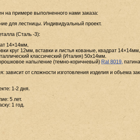
ен на примере выполненного нами заказа:
ние для лестницы. Индивидуальный проект.
алла (Сталь -3):
ат 14×14мм,
вки круг 12мм, вставки и листья кованые, квадрат 14×14мм,
таллический классический (Италия) 50x14мм.
порошковое напыление (темно-коричневый)
Ral 8019,
патина
я: зависит от сложности изготовления изделия и объема зак
кте: 1-2 дня.
ие: 5 лет.
ску: 1 год.