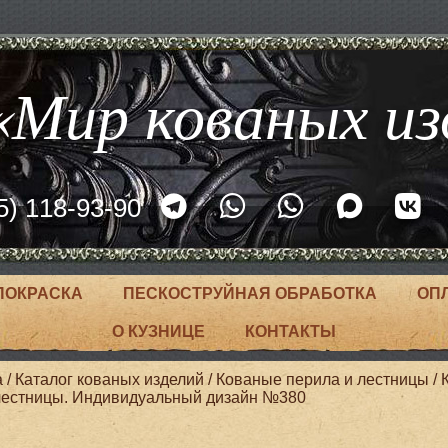
Мир кованых из
5) 118-93-90
ПОКРАСКА
ПЕСКОСТРУЙНАЯ ОБРАБОТКА
ОП
О КУЗНИЦЕ
КОНТАКТЫ
а
/
Каталог кованых изделий
/
Кованые перила и лестницы
/
лестницы. Индивидуальный дизайн №380