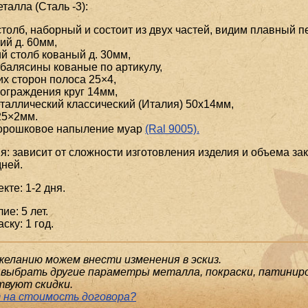
алла (Сталь -3):
толб, наборный и состоит из двух частей, видим плавный п
ий д. 60мм,
й столб кованый д. 30мм,
балясины кованые по артикулу,
их сторон полоса 25×4,
ограждения круг 14мм,
таллический классический (Италия) 50x14мм,
25×2мм.
порошковое напыление муар
(Ral 9005).
я: зависит от сложности изготовления изделия и объема зак
ней.
кте: 1-2 дня.
ие: 5 лет.
ску: 1 год.
желанию можем внести изменения в эскиз.
выбрать другие параметры металла, покраски, патиниро
твуют скидки.
 на стоимость договора?