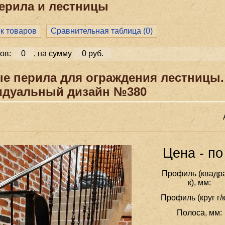
ерила и лестницы
ок товаров
Сравнительная таблица (
0
)
ов:
0
, на сумму
0 руб.
е перила для ограждения лестницы.
идуальный дизайн №380
Цена - по
Профиль (квадра
к), мм:
Профиль (круг г/к
Полоса, мм: