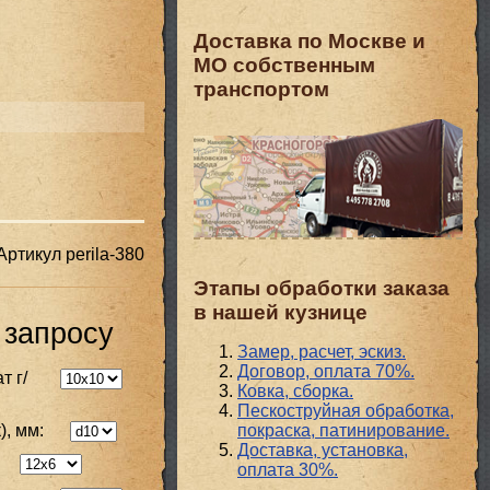
Доставка по Москве и
МО собственным
транспортом
Артикул
perila-380
Этапы обработки заказа
в нашей кузнице
 запросу
Замер, расчет, эскиз.
Договор, оплата 70%.
т г/
Ковка, сборка.
Пескоструйная обработка,
покраска, патинирование.
), мм:
Доставка, установка,
оплата 30%.