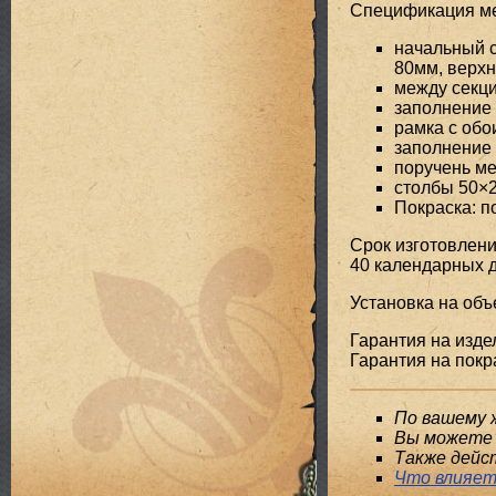
Спецификация мет
начальный с
80мм, верхн
между секци
заполнение 
рамка с обо
заполнение 
поручень ме
столбы 50×
Покраска: 
Срок изготовлени
40 календарных д
Установка на объе
Гарантия на издел
Гарантия на покра
По вашему 
Вы можете 
Также дейс
Что влияет