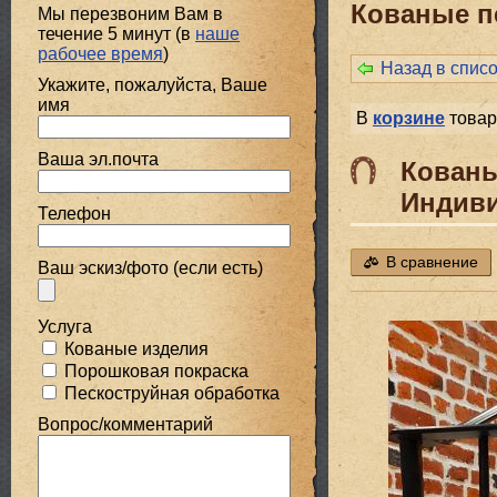
Кованые п
Мы перезвоним Вам в
течение 5 минут (в
наше
рабочее время
)
Назад в спис
Укажите, пожалуйста, Ваше
имя
В
корзине
товар
Ваша эл.почта
Кованы
Индив
Телефон
В сравнение
Ваш эскиз/фото (если есть)
Услуга
Кованые изделия
Порошковая покраска
Пескоструйная обработка
Вопрос/комментарий