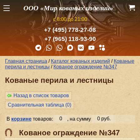
ООО «Мир кованых изделий»
с 8:00 до 21:00
+7 (495) 778-27-08
+7 (965) 118-93-90
Главная страница
/
Каталог кованых изделий
/
Кованые
перила и лестницы
/
Кованое ограждение №347
Кованые перила и лестницы
Назад в список товаров
Сравнительная таблица (
0
)
В
корзине
товаров:
0
, на сумму
0 руб.
Кованое ограждение №347