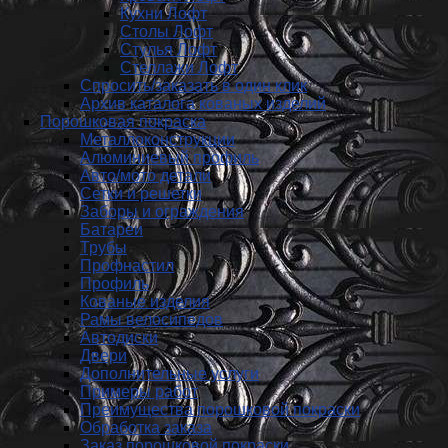
Кухни Лофт
Столы Лофт
Стулья Лофт
Стеллажи Лофт
Спросить/заказать в один клик
Архив каталога кованых изделий
Порошковая покраска
Металлоконструкции
Алюминиевый профиль
Авто/мото детали
Сетки и решетки
Заборы и ограждения
Батареи
Трубы
Профнастил
Профиль
Кованые изделия
Рамы велосипедов
Автодиски
Двери
Дополнительные услуги
Примеры работ
Преимущества порошковой покраски
Обработка заказа
Заказ порошковой покраски