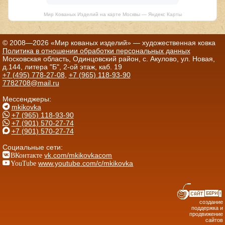
Мир Кованых Изделий на карте Москвы — Яндекс Карты
© 2008—2026 «Мир кованых изделий» — художественная ковка
Политика в отношении обработки персональных данных
Московская область, Одинцовский район, с. Акулово, ул. Новая,
д.144, литера "Б", 2-ой этаж, каб. 19
+7 (495) 778-27-08
,
+7 (965) 118-93-90
7782708@mail.ru
Мессенджеры:
mkikovka
+7 (965) 118-93-90
+7 (901) 570-27-74
+7 (901) 570-27-74
Социальные сети:
ВКонтакте
vk.com/mkikovkacom
YouTube
www.youtube.com/c/mkikovka
создание
поддержка и
продвижение
сайтов