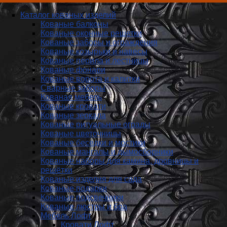
Каталог кованых изделий
Кованые балконы
Кованые оконные решетки
Кованые заборы и ог­ражде­ния
Кованые козырьки и навесы
Кованые перила и лестницы
Кованые фонари
Кованые ворота и калитки
Сварные заборы
Кованая мебель
Кованые кровати
Кованые зеркала
Кованые ритуальные ограды
Кованые цветочницы
Кованые беседки и мостики
Кованые мангалы и дымосборники
Кованые наборы для камина, дровницы и
решётки
Кованые изделия для сада
Кованые подарки
Кованые подсвечники
Кованые люстры и бра
Мебель Лофт
Кровати Лофт