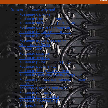
сайтов
Каталог кованых изделий
Кованые балконы
Кованые оконные решетки
Кованые заборы и ог­ражде­ния
Кованые козырьки и навесы
Кованые перила и лестницы
Кованые фонари
Кованые ворота и калитки
Сварные заборы
Кованая мебель
Кованые кровати
Кованые зеркала
Кованые ритуальные ограды
Кованые цветочницы
Кованые беседки и мостики
Кованые мангалы и дымосборники
Кованые наборы для камина, дровницы и
решётки
Кованые изделия для сада
Кованые подарки
Кованые подсвечники
Кованые люстры и бра
Мебель Лофт