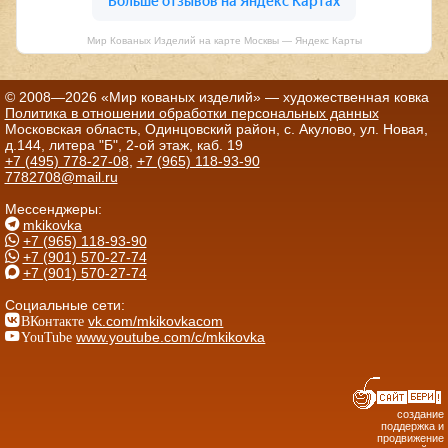
Мир Кованых Изделий на карте Москвы — Яндекс Карты
© 2008—2026 «Мир кованых изделий» — художественная ковка
Политика в отношении обработки персональных данных
Московская область, Одинцовский район, с. Акулово, ул. Новая,
д.144, литера "Б", 2-ой этаж, каб. 19
+7 (495) 778-27-08
,
+7 (965) 118-93-90
7782708@mail.ru
Мессенджеры:
mkikovka
+7 (965) 118-93-90
+7 (901) 570-27-74
+7 (901) 570-27-74
Социальные сети:
ВКонтакте
vk.com/mkikovkacom
YouTube
www.youtube.com/c/mkikovka
создание
поддержка и
продвижение