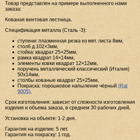
Товар представлен на примере выполненного нами
заказа:
Кованая винтовая лестница.
Спецификация металла (Сталь -3):
ступени: плазменная резка из мет. листа 8мм,
столб д.102×3мм,
стойка: квадрат 25×25мм,
рамка квадрат 14×14мм,
элементы ковки квадрат 12×12мм,
поручень металлический классический (Италия)
50x14мм,
столбы кованые квадрат 25×25мм,
Покраска: порошковое напыление чёрный
(Ral
9005).
Срок изготовления: зависит от сложности изготовления
изделия и объема заказа, в среднем 30 рабочих дней.
Установка на объекте: 1-2 дня.
Гарантия на изделие: 5 лет.
Гарантия на покраску: 1 год.