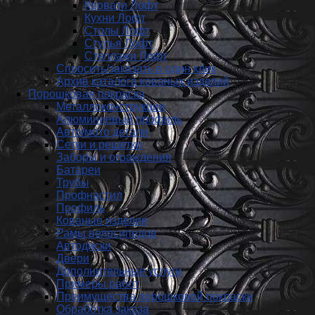
Кровати Лофт
Кухни Лофт
Столы Лофт
Стулья Лофт
Стеллажи Лофт
Спросить/заказать в один клик
Архив каталога кованых изделий
Порошковая покраска
Металлоконструкции
Алюминиевый профиль
Авто/мото детали
Сетки и решетки
Заборы и ограждения
Батареи
Трубы
Профнастил
Профиль
Кованые изделия
Рамы велосипедов
Автодиски
Двери
Дополнительные услуги
Примеры работ
Преимущества порошковой покраски
Обработка заказа