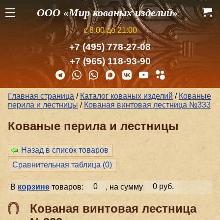
ООО «Мир кованых изделий»
с 8:00 до 21:00
+7 (495) 778-27-08
+7 (965) 118-93-90
Главная страница
/
Каталог кованых изделий
/
Кованые
перила и лестницы
/
Кованая винтовая лестница №333
Кованые перила и лестницы
Назад в список товаров
Сравнительная таблица (
0
)
В
корзине
товаров:
0
, на сумму
0 руб.
Кованая винтовая лестница