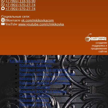
+7 (965) 118-93-90
+7 (901) 570-27-74
+7 (901) 570-27-74
Социальные сети:
ВКонтакте
vk.com/mkikovkacom
YouTube
www.youtube.com/c/mkikovka
создание
поддержка и
продвижение
сайтов
Каталог кованых изделий
Кованые балконы
Кованые оконные решетки
Кованые заборы и ог­ражде­ния
Кованые козырьки и навесы
Кованые перила и лестницы
Кованые фонари
Кованые ворота и калитки
Сварные заборы
Кованая мебель
Кованые кровати