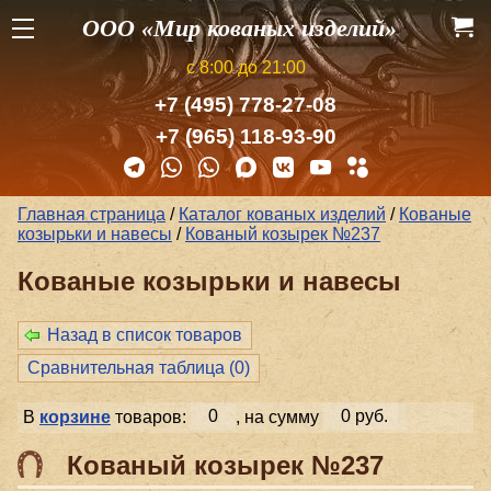
ООО «Мир кованых изделий»
с 8:00 до 21:00
+7 (495) 778-27-08
+7 (965) 118-93-90
Главная страница
/
Каталог кованых изделий
/
Кованые
козырьки и навесы
/
Кованый козырек №237
Кованые козырьки и навесы
Назад в список товаров
Сравнительная таблица (
0
)
В
корзине
товаров:
0
, на сумму
0 руб.
Кованый козырек №237