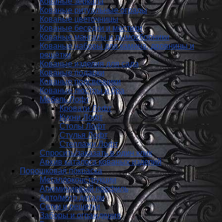
Кованые зеркала
Кованые ритуальные ограды
Кованые цветочницы
Кованые беседки и мостики
Кованые мангалы и дымосборники
Кованые наборы для камина, дровницы и
решётки
Кованые изделия для сада
Кованые подарки
Кованые подсвечники
Кованые люстры и бра
Мебель Лофт
Кровати Лофт
Кухни Лофт
Столы Лофт
Стулья Лофт
Стеллажи Лофт
Спросить/заказать в один клик
Архив каталога кованых изделий
Порошковая покраска
Металлоконструкции
Алюминиевый профиль
Авто/мото детали
Сетки и решетки
Заборы и ограждения