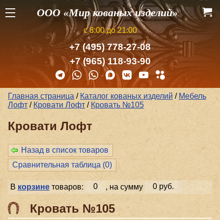
ООО «Мир кованых изделий»
с 8:00 до 21:00
+7 (495) 778-27-08
+7 (965) 118-93-90
Главная страница
/
Каталог кованых изделий
/
Мебель
Лофт
/
Кровати Лофт
/
Кровать №105
Кровати Лофт
Назад в список товаров
Сравнительная таблица (
0
)
В
корзине
товаров:
0
, на сумму
0 руб.
Кровать №105