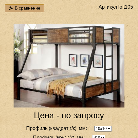
Артикул
loft105
В сравнение
Цена - по запросу
Профиль (квадрат г/к), мм:
Профиль (круг г/к), мм: