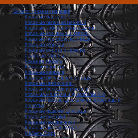
Каталог кованых изделий
Кованые балконы
Кованые оконные решетки
Кованые заборы и ог­ражде­ния
Кованые козырьки и навесы
Кованые перила и лестницы
Кованые фонари
Кованые ворота и калитки
Сварные заборы
Кованая мебель
Кованые кровати
Кованые зеркала
Кованые ритуальные ограды
Кованые цветочницы
Кованые беседки и мостики
Кованые мангалы и дымосборники
Кованые наборы для камина, дровницы и
решётки
Кованые изделия для сада
Кованые подарки
Кованые подсвечники
Кованые люстры и бра
Мебель Лофт