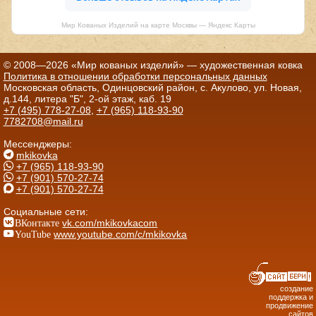
Мир Кованых Изделий на карте Москвы — Яндекс Карты
© 2008—2026 «Мир кованых изделий» — художественная ковка
Политика в отношении обработки персональных данных
Московская область, Одинцовский район, с. Акулово, ул. Новая,
д.144, литера "Б", 2-ой этаж, каб. 19
+7 (495) 778-27-08
,
+7 (965) 118-93-90
7782708@mail.ru
Мессенджеры:
mkikovka
+7 (965) 118-93-90
+7 (901) 570-27-74
+7 (901) 570-27-74
Социальные сети:
ВКонтакте
vk.com/mkikovkacom
YouTube
www.youtube.com/c/mkikovka
создание
поддержка и
продвижение
сайтов