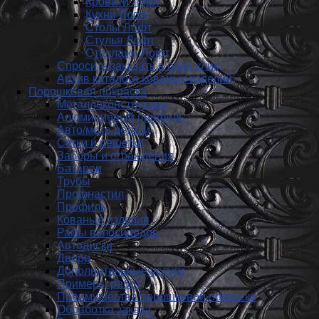
Кровати Лофт
Кухни Лофт
Столы Лофт
Стулья Лофт
Стеллажи Лофт
Спросить/заказать в один клик
Архив каталога кованых изделий
Порошковая покраска
Металлоконструкции
Алюминиевый профиль
Авто/мото детали
Сетки и решетки
Заборы и ограждения
Батареи
Трубы
Профнастил
Профиль
Кованые изделия
Рамы велосипедов
Автодиски
Двери
Дополнительные услуги
Примеры работ
Преимущества порошковой покраски
Обработка заказа