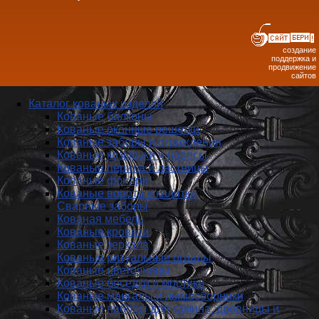
создание
поддержка и
продвижение
сайтов
Каталог кованых изделий
Кованые балконы
Кованые оконные решетки
Кованые заборы и ог­ражде­ния
Кованые козырьки и навесы
Кованые перила и лестницы
Кованые фонари
Кованые ворота и калитки
Сварные заборы
Кованая мебель
Кованые кровати
Кованые зеркала
Кованые ритуальные ограды
Кованые цветочницы
Кованые беседки и мостики
Кованые мангалы и дымосборники
Кованые наборы для камина, дровницы и