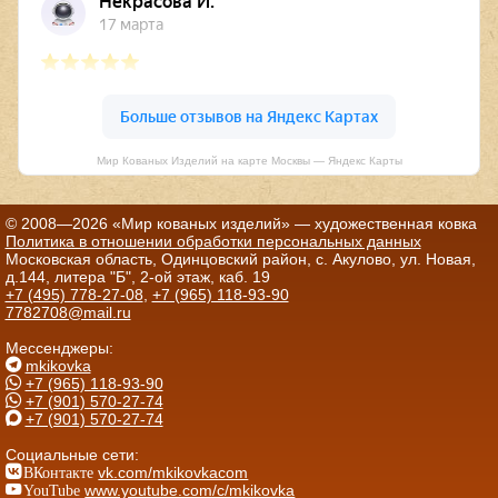
Мир Кованых Изделий на карте Москвы — Яндекс Карты
© 2008—2026 «Мир кованых изделий» — художественная ковка
Политика в отношении обработки персональных данных
Московская область, Одинцовский район, с. Акулово, ул. Новая,
д.144, литера "Б", 2-ой этаж, каб. 19
+7 (495) 778-27-08
,
+7 (965) 118-93-90
7782708@mail.ru
Мессенджеры:
mkikovka
+7 (965) 118-93-90
+7 (901) 570-27-74
+7 (901) 570-27-74
Социальные сети:
ВКонтакте
vk.com/mkikovkacom
YouTube
www.youtube.com/c/mkikovka