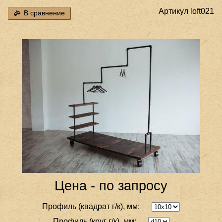
Артикул
loft021
В сравнение
Цена - по запросу
Профиль (квадрат г/к), мм:
Профиль (круг г/к), мм: