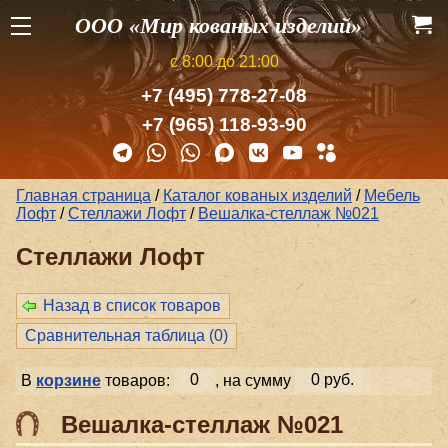
ООО «Мир кованых изделий»
с 8:00 до 21:00
+7 (495) 778-27-08
+7 (965) 118-93-90
Главная страница
/
Каталог кованых изделий
/
Мебель
Лофт
/
Стеллажи Лофт
/
Вешалка-стеллаж №021
Стеллажи Лофт
Назад в список товаров
Сравнительная таблица (
0
)
В
корзине
товаров:
0
, на сумму
0 руб.
Вешалка-стеллаж №021