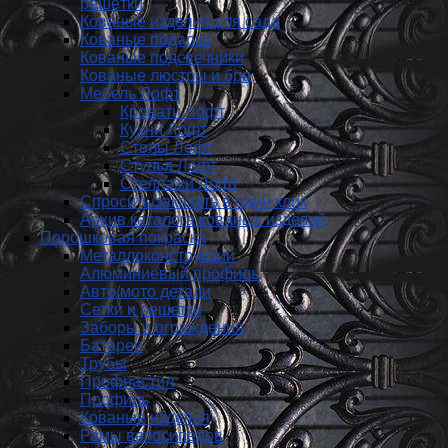
решётки
Кованые изделия для сада
Кованые подарки
Кованые подсвечники
Кованые люстры и бра
Мебель Лофт
Кровати Лофт
Кухни Лофт
Столы Лофт
Стулья Лофт
Стеллажи Лофт
Спросить/заказать в один клик
Архив каталога кованых изделий
Порошковая покраска
Металлоконструкции
Алюминиевый профиль
Авто/мото детали
Сетки и решетки
Заборы и ограждения
Батареи
Трубы
Профнастил
Профиль
Кованые изделия
Рамы велосипедов