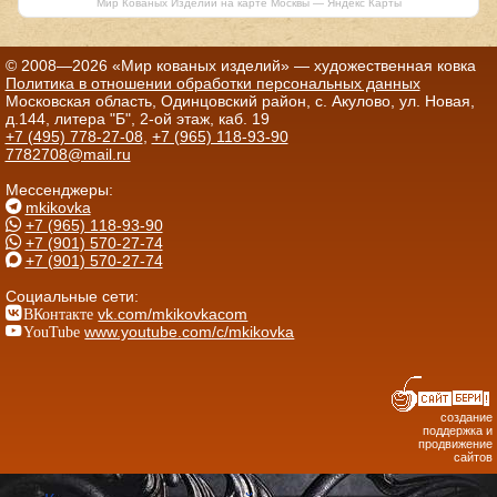
Мир Кованых Изделий на карте Москвы — Яндекс Карты
© 2008—2026 «Мир кованых изделий» — художественная ковка
Политика в отношении обработки персональных данных
Московская область, Одинцовский район, с. Акулово, ул. Новая,
д.144, литера "Б", 2-ой этаж, каб. 19
+7 (495) 778-27-08
,
+7 (965) 118-93-90
7782708@mail.ru
Мессенджеры:
mkikovka
+7 (965) 118-93-90
+7 (901) 570-27-74
+7 (901) 570-27-74
Социальные сети:
ВКонтакте
vk.com/mkikovkacom
YouTube
www.youtube.com/c/mkikovka
создание
поддержка и
продвижение
сайтов