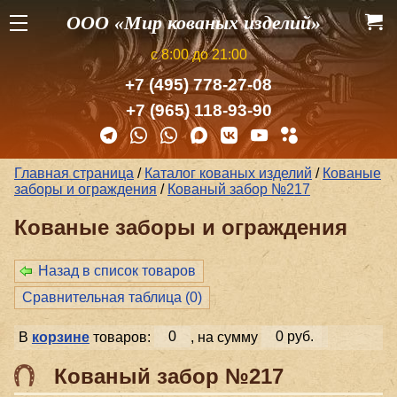
ООО «Мир кованых изделий»
с 8:00 до 21:00
+7 (495) 778-27-08
+7 (965) 118-93-90
Главная страница
/
Каталог кованых изделий
/
Кованые
заборы и ог­ражде­ния
/
Кованый забор №217
Кованые заборы и ог­ражде­ния
Назад в список товаров
Сравнительная таблица (
0
)
В
корзине
товаров:
0
, на сумму
0 руб.
Кованый забор №217