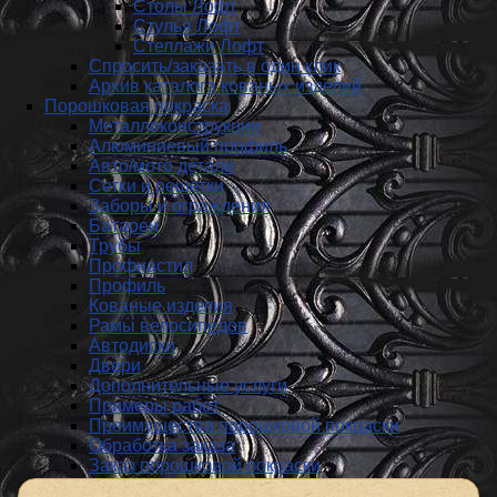
Столы Лофт
Стулья Лофт
Стеллажи Лофт
Спросить/заказать в один клик
Архив каталога кованых изделий
Порошковая покраска
Металлоконструкции
Алюминиевый профиль
Авто/мото детали
Сетки и решетки
Заборы и ограждения
Батареи
Трубы
Профнастил
Профиль
Кованые изделия
Рамы велосипедов
Автодиски
Двери
Дополнительные услуги
Примеры работ
Преимущества порошковой покраски
Обработка заказа
Заказ порошковой покраски
Пескоструйная обработка