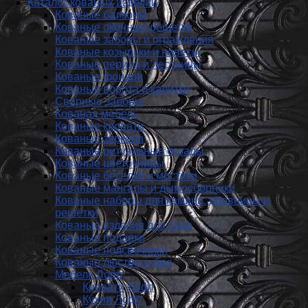
Каталог кованых изделий
Кованые балконы
Кованые оконные решетки
Кованые заборы и ог­ражде­ния
Кованые козырьки и навесы
Кованые перила и лестницы
Кованые фонари
Кованые ворота и калитки
Сварные заборы
Кованая мебель
Кованые кровати
Кованые зеркала
Кованые ритуальные ограды
Кованые цветочницы
Кованые беседки и мостики
Кованые мангалы и дымосборники
Кованые наборы для камина, дровницы и
решётки
Кованые изделия для сада
Кованые подарки
Кованые подсвечники
Кованые люстры и бра
Мебель Лофт
Кровати Лофт
Кухни Лофт