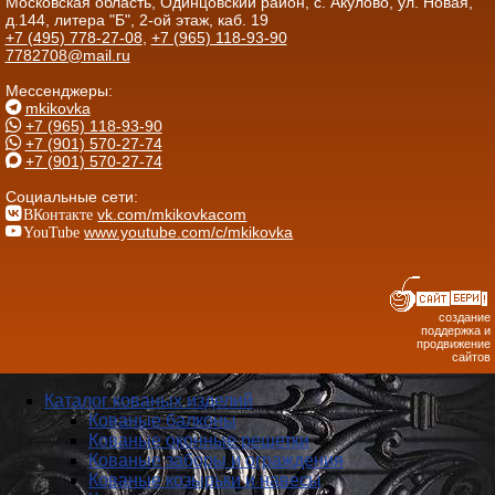
Московская область, Одинцовский район, с. Акулово, ул. Новая,
д.144, литера "Б", 2-ой этаж, каб. 19
+7 (495) 778-27-08
,
+7 (965) 118-93-90
7782708@mail.ru
Мессенджеры:
mkikovka
+7 (965) 118-93-90
+7 (901) 570-27-74
+7 (901) 570-27-74
Социальные сети:
ВКонтакте
vk.com/mkikovkacom
YouTube
www.youtube.com/c/mkikovka
создание
поддержка и
продвижение
сайтов
Каталог кованых изделий
Кованые балконы
Кованые оконные решетки
Кованые заборы и ог­ражде­ния
Кованые козырьки и навесы