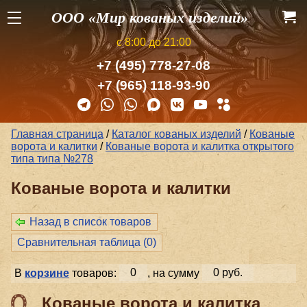
ООО «Мир кованых изделий»
с 8:00 до 21:00
+7 (495) 778-27-08
+7 (965) 118-93-90
Главная страница
/
Каталог кованых изделий
/
Кованые
ворота и калитки
/
Кованые ворота и калитка открытого
типа типа №278
Кованые ворота и калитки
Назад в список товаров
Сравнительная таблица (
0
)
В
корзине
товаров:
0
, на сумму
0 руб.
Кованые ворота и калитка