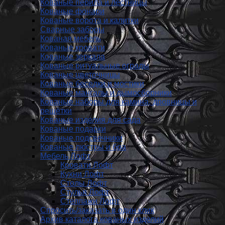
Кованые перила и лестницы
Кованые фонари
Кованые ворота и калитки
Сварные заборы
Кованая мебель
Кованые кровати
Кованые зеркала
Кованые ритуальные ограды
Кованые цветочницы
Кованые беседки и мостики
Кованые мангалы и дымосборники
Кованые наборы для камина, дровницы и
решётки
Кованые изделия для сада
Кованые подарки
Кованые подсвечники
Кованые люстры и бра
Мебель Лофт
Кровати Лофт
Кухни Лофт
Столы Лофт
Стулья Лофт
Стеллажи Лофт
Спросить/заказать в один клик
Архив каталога кованых изделий