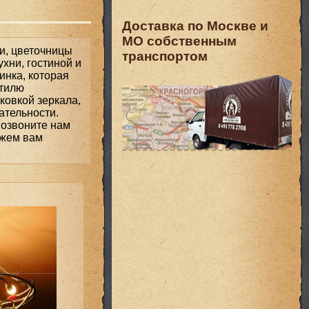
Доставка по Москве и
МО собственным
ки, цветочницы
транспортом
хни, гостиной и
инка, которая
стилю
ковкой зеркала,
ательности.
позвоните нам
ожем вам