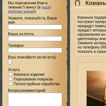
Кованы
Мы перезвоним Вам в
течение 5 минут (в
наше
рабочее время
)
Кованые подарки
Укажите, пожалуйста, Ваше
послужат прекр
имя
предадут помеще
придаст интерье
Ваша эл.почта
оформления инт
цветочницы вне
Оживите интерь
Телефон
по телефону (4
показать в наши
Ваш эскиз/фото (если есть)
Услуга
Кованые изделия
Порошковая покраска
Пескоструйная обработка
Вопрос/комментарий