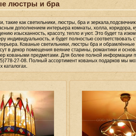
е люстры и бра
, такие как светильники, люстры, бра и зеркала,подсвечни
асным дополнением интерьера комнаты, холла, коридора, ку
нию изысканность, красоту, тепло и уют. Это будет та изюм
ру индивидуальность, и будет полностью соответствовать 
ерьера. Кованые светильники, люстры бра и обрамлённые 
сут в декор помещения веяние старины, романтики и основ
ер коваными предметами. Для более полной информации 
95)778-27-08. Полный ассортимент кованых подарков мы м
х каталогах.