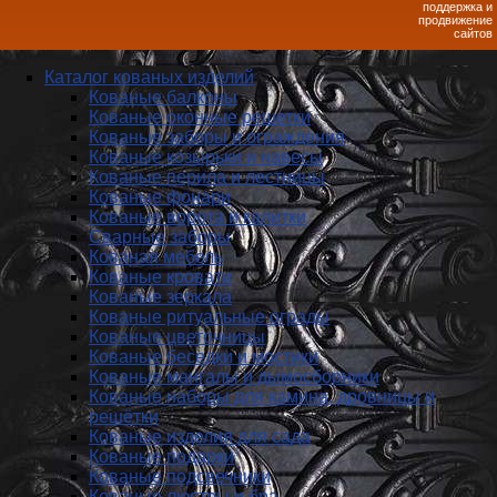
поддержка и
продвижение
сайтов
Каталог кованых изделий
Кованые балконы
Кованые оконные решетки
Кованые заборы и ог­ражде­ния
Кованые козырьки и навесы
Кованые перила и лестницы
Кованые фонари
Кованые ворота и калитки
Сварные заборы
Кованая мебель
Кованые кровати
Кованые зеркала
Кованые ритуальные ограды
Кованые цветочницы
Кованые беседки и мостики
Кованые мангалы и дымосборники
Кованые наборы для камина, дровницы и
решётки
Кованые изделия для сада
Кованые подарки
Кованые подсвечники
Кованые люстры и бра