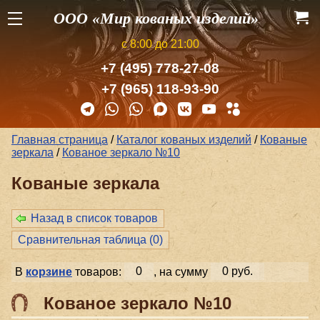
ООО «Мир кованых изделий»
с 8:00 до 21:00
+7 (495) 778-27-08
+7 (965) 118-93-90
Главная страница
/
Каталог кованых изделий
/
Кованые
зеркала
/
Кованое зеркало №10
Кованые зеркала
Назад в список товаров
Сравнительная таблица (
0
)
В
корзине
товаров:
0
, на сумму
0 руб.
Кованое зеркало №10