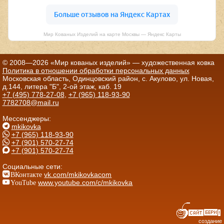
Мир Кованых Изделий на карте Москвы — Яндекс Карты
© 2008—2026 «Мир кованых изделий» — художественная ковка
Политика в отношении обработки персональных данных
Московская область, Одинцовский район, с. Акулово, ул. Новая,
д.144, литера "Б", 2-ой этаж, каб. 19
+7 (495) 778-27-08
,
+7 (965) 118-93-90
7782708@mail.ru
Мессенджеры:
mkikovka
+7 (965) 118-93-90
+7 (901) 570-27-74
+7 (901) 570-27-74
Социальные сети:
ВКонтакте
vk.com/mkikovkacom
YouTube
www.youtube.com/c/mkikovka
создание