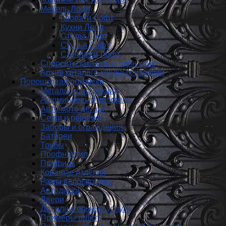
Мебель Лофт
Кровати Лофт
Кухни Лофт
Столы Лофт
Стулья Лофт
Стеллажи Лофт
Спросить/заказать в один клик
Архив каталога кованых изделий
Порошковая покраска
Металлоконструкции
Алюминиевый профиль
Авто/мото детали
Сетки и решетки
Заборы и ограждения
Батареи
Трубы
Профнастил
Профиль
Кованые изделия
Рамы велосипедов
Автодиски
Двери
Дополнительные услуги
Примеры работ