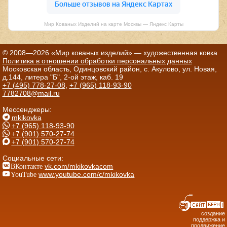
Мир Кованых Изделий на карте Москвы — Яндекс Карты
© 2008—2026 «Мир кованых изделий» — художественная ковка
Политика в отношении обработки персональных данных
Московская область, Одинцовский район, с. Акулово, ул. Новая,
д.144, литера "Б", 2-ой этаж, каб. 19
+7 (495) 778-27-08
,
+7 (965) 118-93-90
7782708@mail.ru
Мессенджеры:
mkikovka
+7 (965) 118-93-90
+7 (901) 570-27-74
+7 (901) 570-27-74
Социальные сети:
ВКонтакте
vk.com/mkikovkacom
YouTube
www.youtube.com/c/mkikovka
создание
поддержка и
продвижение