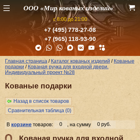
ООО «Мир кованых изделий»
с 8:00 до 21:00
+7 (495) 778-27-08
+7 (965) 118-93-90
Главная страница
/
Каталог кованых изделий
/
Кованые
подарки
/
Кованая ручка для входной двери.
Индивидуальный проект №28
Кованые подарки
Назад в список товаров
Сравнительная таблица (
0
)
В
корзине
товаров:
0
, на сумму
0 руб.
Кованая ручка для входной