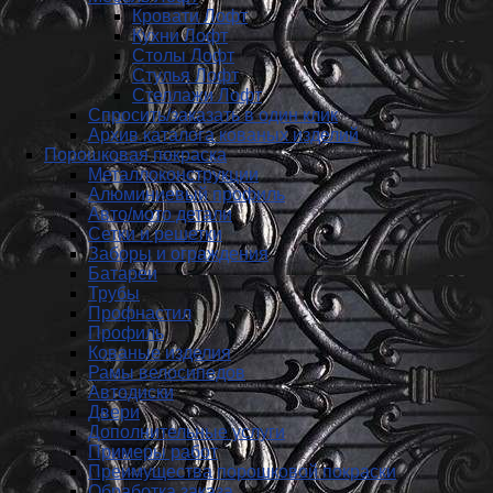
Кровати Лофт
Кухни Лофт
Столы Лофт
Стулья Лофт
Стеллажи Лофт
Спросить/заказать в один клик
Архив каталога кованых изделий
Порошковая покраска
Металлоконструкции
Алюминиевый профиль
Авто/мото детали
Сетки и решетки
Заборы и ограждения
Батареи
Трубы
Профнастил
Профиль
Кованые изделия
Рамы велосипедов
Автодиски
Двери
Дополнительные услуги
Примеры работ
Преимущества порошковой покраски
Обработка заказа