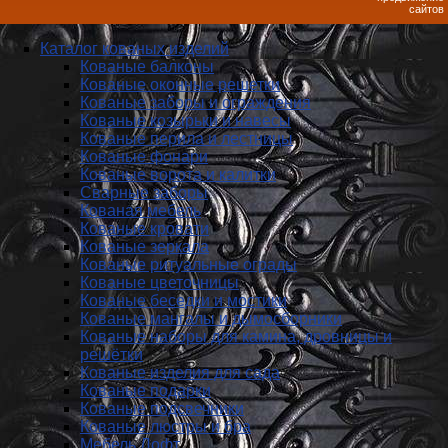
сайтов
Каталог кованых изделий
Кованые балконы
Кованые оконные решетки
Кованые заборы и ог­ражде­ния
Кованые козырьки и навесы
Кованые перила и лестницы
Кованые фонари
Кованые ворота и калитки
Сварные заборы
Кованая мебель
Кованые кровати
Кованые зеркала
Кованые ритуальные ограды
Кованые цветочницы
Кованые беседки и мостики
Кованые мангалы и дымосборники
Кованые наборы для камина, дровницы и
решётки
Кованые изделия для сада
Кованые подарки
Кованые подсвечники
Кованые люстры и бра
Мебель Лофт