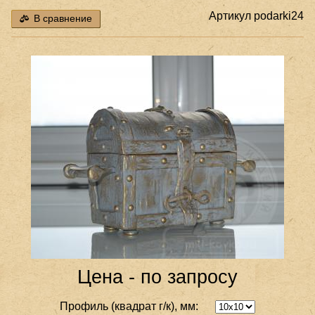
Артикул
podarki24
В сравнение
Цена - по запросу
Профиль (квадрат г/к), мм: