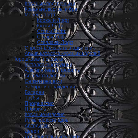
Кованые подсвечники
Кованые люстры и бра
Мебель Лофт
Кровати Лофт
Кухни Лофт
Столы Лофт
Стулья Лофт
Стеллажи Лофт
Спросить/заказать в один клик
Архив каталога кованых изделий
Порошковая покраска
Металлоконструкции
Алюминиевый профиль
Авто/мото детали
Сетки и решетки
Заборы и ограждения
Батареи
Трубы
Профнастил
Профиль
Кованые изделия
Рамы велосипедов
Автодиски
Двери
Дополнительные услуги