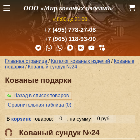
ООО «Мир кованых изделий»
с 8:00 до 21:00
+7 (495) 778-27-08
+7 (965) 118-93-90
Главная страница
/
Каталог кованых изделий
/
Кованые
подарки
/
Кованый сундук №24
Кованые подарки
Назад в список товаров
Сравнительная таблица (
0
)
В
корзине
товаров:
0
, на сумму
0 руб.
Кованый сундук №24