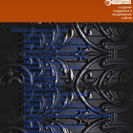
создание
поддержка и
продвижение
сайтов
Каталог кованых изделий
Кованые балконы
Кованые оконные решетки
Кованые заборы и ог­ражде­ния
Кованые козырьки и навесы
Кованые перила и лестницы
Кованые фонари
Кованые ворота и калитки
Сварные заборы
Кованая мебель
Кованые кровати
Кованые зеркала
Кованые ритуальные ограды
Кованые цветочницы
Кованые беседки и мостики
Кованые мангалы и дымосборники
Кованые наборы для камина, дровницы и
решётки
Кованые изделия для сада
Кованые подарки