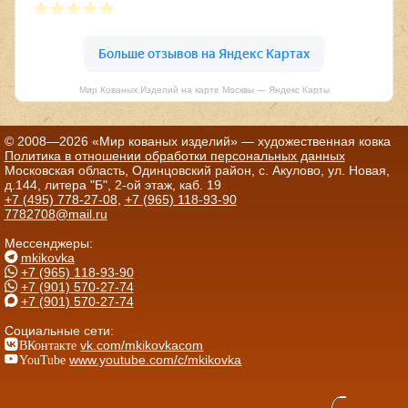
Мир Кованых Изделий на карте Москвы — Яндекс Карты
© 2008—2026 «Мир кованых изделий» — художественная ковка
Политика в отношении обработки персональных данных
Московская область, Одинцовский район, с. Акулово, ул. Новая,
д.144, литера "Б", 2-ой этаж, каб. 19
+7 (495) 778-27-08
,
+7 (965) 118-93-90
7782708@mail.ru
Мессенджеры:
mkikovka
+7 (965) 118-93-90
+7 (901) 570-27-74
+7 (901) 570-27-74
Социальные сети:
ВКонтакте
vk.com/mkikovkacom
YouTube
www.youtube.com/c/mkikovka