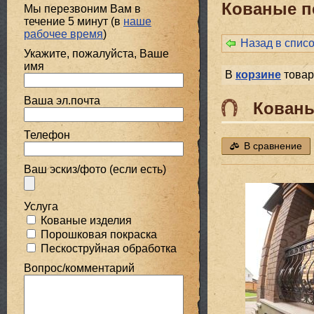
Кованые п
Мы перезвоним Вам в
течение 5 минут (в
наше
рабочее время
)
Назад в спис
Укажите, пожалуйста, Ваше
имя
В
корзине
товар
Ваша эл.почта
Кованы
Телефон
В сравнение
Ваш эскиз/фото (если есть)
Услуга
Кованые изделия
Порошковая покраска
Пескоструйная обработка
Вопрос/комментарий