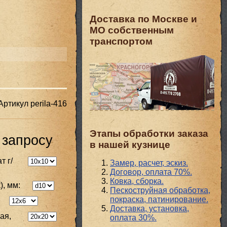
Доставка по Москве и
МО собственным
транспортом
Артикул
perila-416
Этапы обработки заказа
 запросу
в нашей кузнице
т г/
Замер, расчет, эскиз.
Договор, оплата 70%.
Ковка, сборка.
), мм:
Пескоструйная обработка,
покраска, патинирование.
Доставка, установка,
ая,
оплата 30%.