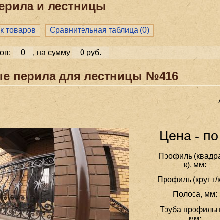
ерила и лестницы
ок товаров
Сравнительная таблица (
0
)
ов:
0
, на сумму
0 руб.
е перила для лестницы №416
Цена - по
Профиль (квадра
к), мм:
Профиль (круг г/к
Полоса, мм:
Труба профильн
мм: