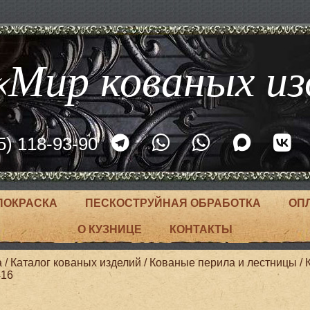
Мир кованых из
5) 118-93-90
ПОКРАСКА
ПЕСКОСТРУЙНАЯ ОБРАБОТКА
ОП
О КУЗНИЦЕ
КОНТАКТЫ
а
/
Каталог кованых изделий
/
Кованые перила и лестницы
/
416