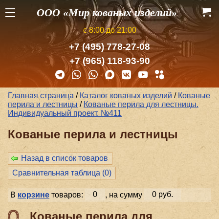
ООО «Мир кованых изделий»
с 8:00 до 21:00
+7 (495) 778-27-08
+7 (965) 118-93-90
Главная страница
/
Каталог кованых изделий
/
Кованые
перила и лестницы
/
Кованые перила для лестницы.
Индивидуальный проект. №411
Кованые перила и лестницы
Назад в список товаров
Сравнительная таблица (
0
)
В
корзине
товаров:
0
, на сумму
0 руб.
Кованые перила для