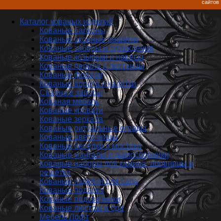
сайтов
Каталог кованых изделий
Кованые балконы
Кованые оконные решетки
Кованые заборы и ог­ражде­ния
Кованые козырьки и навесы
Кованые перила и лестницы
Кованые фонари
Кованые ворота и калитки
Сварные заборы
Кованая мебель
Кованые кровати
Кованые зеркала
Кованые ритуальные ограды
Кованые цветочницы
Кованые беседки и мостики
Кованые мангалы и дымосборники
Кованые наборы для камина, дровницы и
решётки
Кованые изделия для сада
Кованые подарки
Кованые подсвечники
Кованые люстры и бра
Мебель Лофт