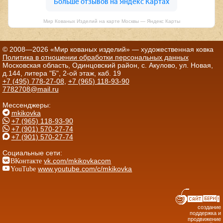
Мир Кованых Изделий на карте Москвы — Яндекс Карты
© 2008—2026 «Мир кованых изделий» — художественная ковка
Политика в отношении обработки персональных данных
Московская область, Одинцовский район, с. Акулово, ул. Новая,
д.144, литера "Б", 2-ой этаж, каб. 19
+7 (495) 778-27-08
,
+7 (965) 118-93-90
7782708@mail.ru
Мессенджеры:
mkikovka
+7 (965) 118-93-90
+7 (901) 570-27-74
+7 (901) 570-27-74
Социальные сети:
ВКонтакте
vk.com/mkikovkacom
YouTube
www.youtube.com/c/mkikovka
создание
поддержка и
продвижение