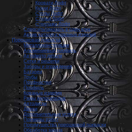
Кровати Лофт
Кухни Лофт
Столы Лофт
Стулья Лофт
Стеллажи Лофт
Спросить/заказать в один клик
Архив каталога кованых изделий
Порошковая покраска
Металлоконструкции
Алюминиевый профиль
Авто/мото детали
Сетки и решетки
Заборы и ограждения
Батареи
Трубы
Профнастил
Профиль
Кованые изделия
Рамы велосипедов
Автодиски
Двери
Дополнительные услуги
Примеры работ
Преимущества порошковой покраски
Обработка заказа