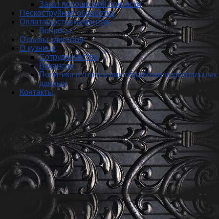
Заказ порошковой покраски
Пескоструйная обработка
Оплата/доставка/монтаж
Вопросы
Отзывы клиентов
О кузнице
Сотрудничество
Вакансии
Политика в отношении обработки персональных
данных
Контакты