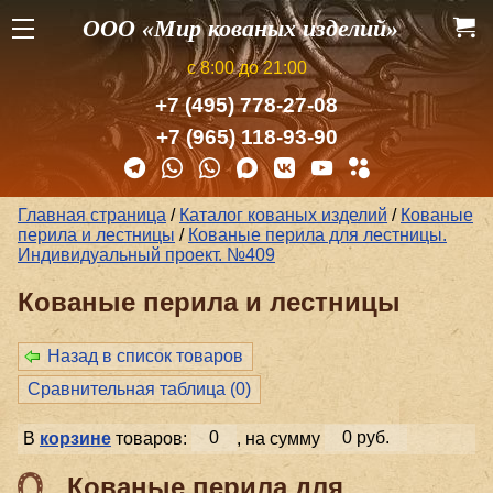
ООО «Мир кованых изделий»
с 8:00 до 21:00
+7 (495) 778-27-08
+7 (965) 118-93-90
Главная страница
/
Каталог кованых изделий
/
Кованые
перила и лестницы
/
Кованые перила для лестницы.
Индивидуальный проект. №409
Кованые перила и лестницы
Назад в список товаров
Сравнительная таблица (
0
)
В
корзине
товаров:
0
, на сумму
0 руб.
Кованые перила для