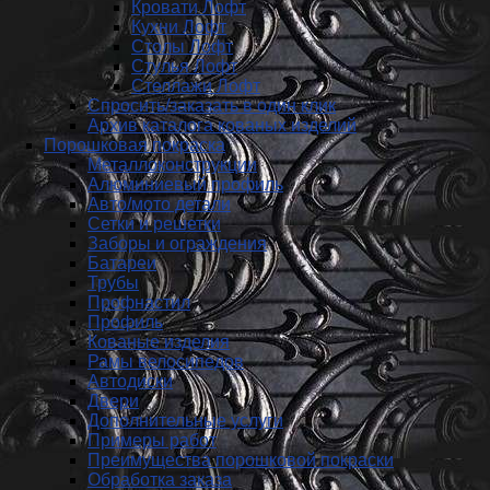
Кровати Лофт
Кухни Лофт
Столы Лофт
Стулья Лофт
Стеллажи Лофт
Спросить/заказать в один клик
Архив каталога кованых изделий
Порошковая покраска
Металлоконструкции
Алюминиевый профиль
Авто/мото детали
Сетки и решетки
Заборы и ограждения
Батареи
Трубы
Профнастил
Профиль
Кованые изделия
Рамы велосипедов
Автодиски
Двери
Дополнительные услуги
Примеры работ
Преимущества порошковой покраски
Обработка заказа