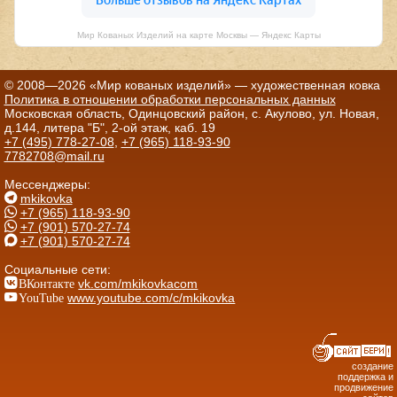
Мир Кованых Изделий на карте Москвы — Яндекс Карты
© 2008—2026 «Мир кованых изделий» — художественная ковка
Политика в отношении обработки персональных данных
Московская область, Одинцовский район, с. Акулово, ул. Новая,
д.144, литера "Б", 2-ой этаж, каб. 19
+7 (495) 778-27-08
,
+7 (965) 118-93-90
7782708@mail.ru
Мессенджеры:
mkikovka
+7 (965) 118-93-90
+7 (901) 570-27-74
+7 (901) 570-27-74
Социальные сети:
ВКонтакте
vk.com/mkikovkacom
YouTube
www.youtube.com/c/mkikovka
создание
поддержка и
продвижение