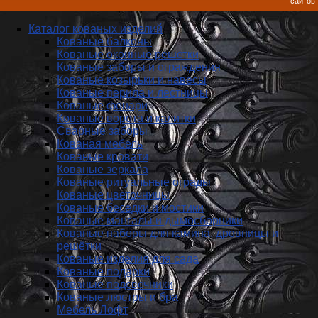
сайтов
Каталог кованых изделий
Кованые балконы
Кованые оконные решетки
Кованые заборы и ог­ражде­ния
Кованые козырьки и навесы
Кованые перила и лестницы
Кованые фонари
Кованые ворота и калитки
Сварные заборы
Кованая мебель
Кованые кровати
Кованые зеркала
Кованые ритуальные ограды
Кованые цветочницы
Кованые беседки и мостики
Кованые мангалы и дымосборники
Кованые наборы для камина, дровницы и
решётки
Кованые изделия для сада
Кованые подарки
Кованые подсвечники
Кованые люстры и бра
Мебель Лофт