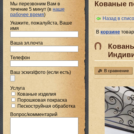
Кованые п
Мы перезвоним Вам в
течение 5 минут (в
наше
рабочее время
)
Назад в спис
Укажите, пожалуйста, Ваше
имя
В
корзине
товар
Ваша эл.почта
Кованы
Индиви
Телефон
В сравнение
Ваш эскиз/фото (если есть)
Услуга
Кованые изделия
Порошковая покраска
Пескоструйная обработка
Вопрос/комментарий