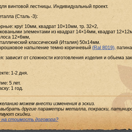
для винтовой лестницы. Индивидуальный проект.
алла (Сталь -3):
рные: круг 10мм, квадрат 10×10мм, тр. 32×2,
коваными элементами из квадрат 14×14мм, квадрат 12×12м
олоса 12×6мм,
таллический классический (Италия) 50x14мм.
порошковое напыление темно коричневый
(Ral 8019),
патина
я: зависит от сложности изготовления изделия и объема зак
кте: 1-2 дня.
ие: 5 лет.
ску: 1 год.
желанию можем внести изменения в эскиз.
выбрать другие параметры металла, покраски, патиниро
твуют скидки.
 на стоимость договора?