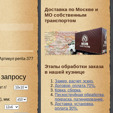
Доставка по Москве и
МО собственным
транспортом
Артикул
perila-377
Этапы обработки заказа
в нашей кузнице
 запросу
Замер, расчет, эскиз.
Договор, оплата 70%.
т г/
Ковка, сборка.
Пескоструйная обработка,
покраска, патинирование.
), мм:
Доставка, установка,
оплата 30%.