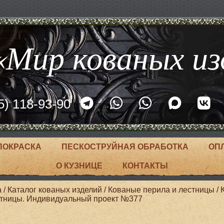
Мир кованых из
5) 118-93-90
ПОКРАСКА
ПЕСКОСТРУЙНАЯ ОБРАБОТКА
ОП
О КУЗНИЦЕ
КОНТАКТЫ
а
/
Каталог кованых изделий
/
Кованые перила и лестницы
/
стницы. Индивидуальный проект №377