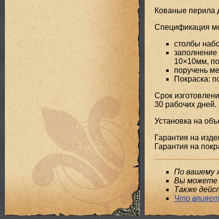
Кованые перила 
Спецификация мет
столбы набо
заполнение 
10×10мм, п
поручень ме
Покраска: 
Срок изготовлени
30 рабочих дней.
Установка на объе
Гарантия на издел
Гарантия на покра
По вашему 
Вы можете 
Также дейс
Что влияет