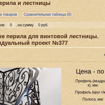
ерила и лестницы
ок товаров
Сравнительная таблица (
0
)
ов:
0
, на сумму
0 руб.
е перила для винтовой лестницы.
дуальный проект №377
Цена - по
Профиль (квадра
к), мм:
Профиль (круг г/к
Полоса, мм: