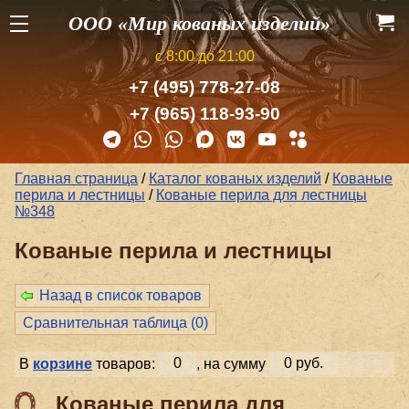
ООО «Мир кованых изделий»
с 8:00 до 21:00
+7 (495) 778-27-08
+7 (965) 118-93-90
Главная страница
/
Каталог кованых изделий
/
Кованые
перила и лестницы
/
Кованые перила для лестницы
№348
Кованые перила и лестницы
Назад в список товаров
Сравнительная таблица (
0
)
В
корзине
товаров:
0
, на сумму
0 руб.
Кованые перила для