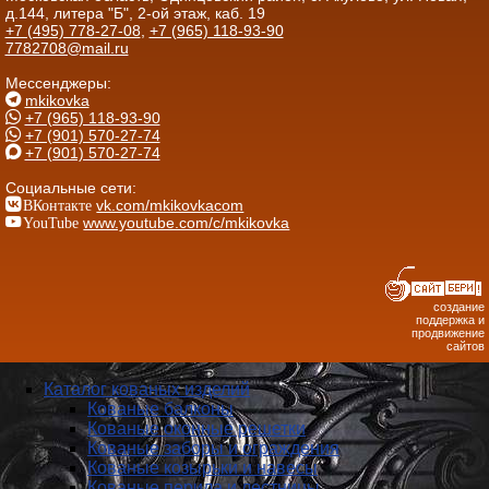
д.144, литера "Б", 2-ой этаж, каб. 19
+7 (495) 778-27-08
,
+7 (965) 118-93-90
7782708@mail.ru
Мессенджеры:
mkikovka
+7 (965) 118-93-90
+7 (901) 570-27-74
+7 (901) 570-27-74
Социальные сети:
ВКонтакте
vk.com/mkikovkacom
YouTube
www.youtube.com/c/mkikovka
создание
поддержка и
продвижение
сайтов
Каталог кованых изделий
Кованые балконы
Кованые оконные решетки
Кованые заборы и ог­ражде­ния
Кованые козырьки и навесы
Кованые перила и лестницы