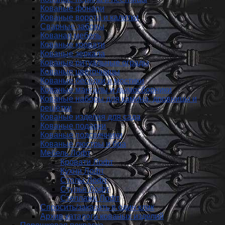
Кованые фонари
Кованые ворота и калитки
Сварные заборы
Кованая мебель
Кованые кровати
Кованые зеркала
Кованые ритуальные ограды
Кованые цветочницы
Кованые беседки и мостики
Кованые мангалы и дымосборники
Кованые наборы для камина, дровницы и
решётки
Кованые изделия для сада
Кованые подарки
Кованые подсвечники
Кованые люстры и бра
Мебель Лофт
Кровати Лофт
Кухни Лофт
Столы Лофт
Стулья Лофт
Стеллажи Лофт
Спросить/заказать в один клик
Архив каталога кованых изделий