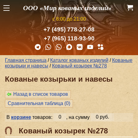
ООО «Мир кованых изделий»
с 8:00 до 21:00
+7 (495) 778-27-08
+7 (965) 118-93-90
Главная страница
/
Каталог кованых изделий
/
Кованые
козырьки и навесы
/
Кованый козырек №278
Кованые козырьки и навесы
Назад в список товаров
Сравнительная таблица (
0
)
В
корзине
товаров:
0
, на сумму
0 руб.
Кованый козырек №278