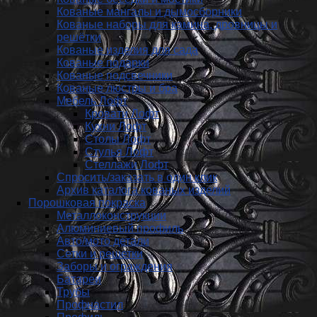
Кованые мангалы и дымосборники
Кованые наборы для камина, дровницы и
решётки
Кованые изделия для сада
Кованые подарки
Кованые подсвечники
Кованые люстры и бра
Мебель Лофт
Кровати Лофт
Кухни Лофт
Столы Лофт
Стулья Лофт
Стеллажи Лофт
Спросить/заказать в один клик
Архив каталога кованых изделий
Порошковая покраска
Металлоконструкции
Алюминиевый профиль
Авто/мото детали
Сетки и решетки
Заборы и ограждения
Батареи
Трубы
Профнастил