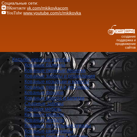
Социальные сети:
ВКонтакте
vk.com/mkikovkacom
YouTube
www.youtube.com/c/mkikovka
создание
поддержка и
продвижение
сайтов
Каталог кованых изделий
Кованые балконы
Кованые оконные решетки
Кованые заборы и ог­ражде­ния
Кованые козырьки и навесы
Кованые перила и лестницы
Кованые фонари
Кованые ворота и калитки
Сварные заборы
Кованая мебель
Кованые кровати
Кованые зеркала
Кованые ритуальные ограды
Кованые цветочницы
Кованые беседки и мостики