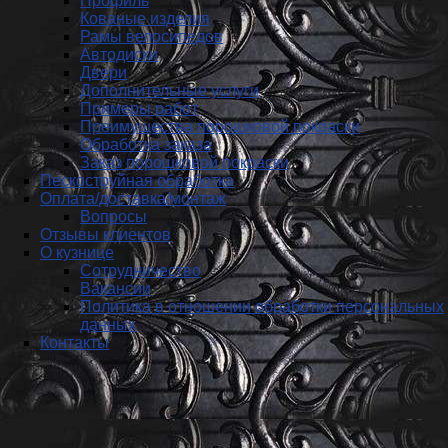
Профиль
Кованые изделия
Рамы велосипедов
Автодиски
Двери
Дополнительные услуги
Примеры работ
Преимущества порошковой покраски
Обработка заказа
Заказ порошковой покраски
Пескоструйная обработка
Оплата/доставка/монтаж
Вопросы
Отзывы клиентов
О кузнице
Сотрудничество
Вакансии
Политика в отношении обработки персональных
данных
Контакты