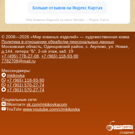
Мир Кованых Изделий на карте Москвы — Яндекс Карты
© 2008—2026 «Мир кованых изделий» — художественная ковка
Политика в отношении обработки персональных данных
Московская область, Одинцовский район, с. Акулово, ул. Новая,
д.144, литера "Б", 2-ой этаж, каб. 19
+7 (495) 778-27-08
,
+7 (965) 118-93-90
7782708@mail.ru
Мессенджеры:
mkikovka
+7 (965) 118-93-90
+7 (901) 570-27-74
+7 (901) 570-27-74
Социальные сети:
ВКонтакте
vk.com/mkikovkacom
YouTube
www.youtube.com/c/mkikovka
создание