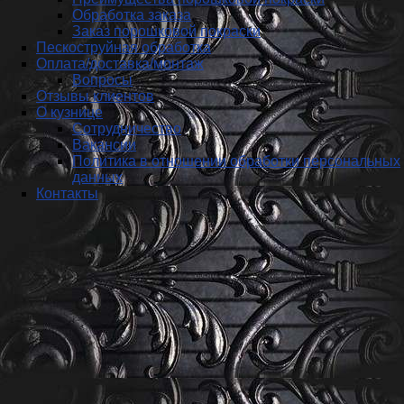
Обработка заказа
Заказ порошковой покраски
Пескоструйная обработка
Оплата/доставка/монтаж
Вопросы
Отзывы клиентов
О кузнице
Сотрудничество
Вакансии
Политика в отношении обработки персональных
данных
Контакты