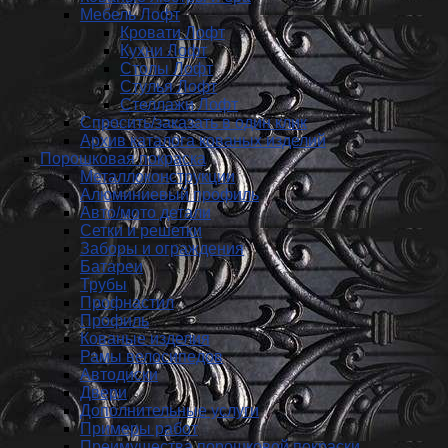
Мебель Лофт
Кровати Лофт
Кухни Лофт
Столы Лофт
Стулья Лофт
Стеллажи Лофт
Спросить/заказать в один клик
Архив каталога кованых изделий
Порошковая покраска
Металлоконструкции
Алюминиевый профиль
Авто/мото детали
Сетки и решетки
Заборы и ограждения
Батареи
Трубы
Профнастил
Профиль
Кованые изделия
Рамы велосипедов
Автодиски
Двери
Дополнительные услуги
Примеры работ
Преимущества порошковой покраски