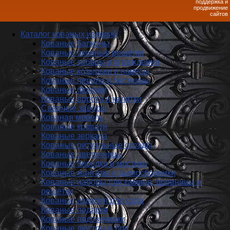
поддержка и
продвижение
сайтов
Каталог кованых изделий
Кованые балконы
Кованые оконные решетки
Кованые заборы и ог­ражде­ния
Кованые козырьки и навесы
Кованые перила и лестницы
Кованые фонари
Кованые ворота и калитки
Сварные заборы
Кованая мебель
Кованые кровати
Кованые зеркала
Кованые ритуальные ограды
Кованые цветочницы
Кованые беседки и мостики
Кованые мангалы и дымосборники
Кованые наборы для камина, дровницы и
решётки
Кованые изделия для сада
Кованые подарки
Кованые подсвечники
Кованые люстры и бра