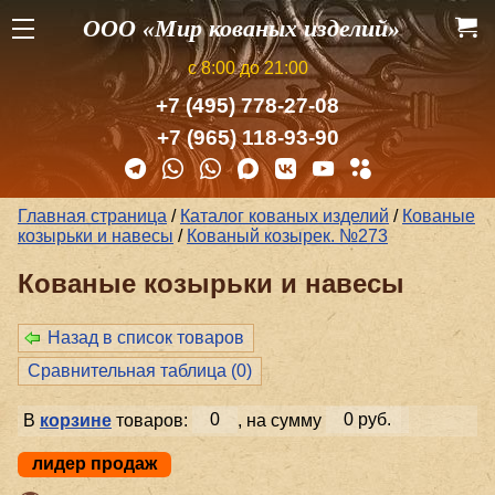
ООО «Мир кованых изделий»
с 8:00 до 21:00
+7 (495) 778-27-08
+7 (965) 118-93-90
Главная страница
/
Каталог кованых изделий
/
Кованые
козырьки и навесы
/
Кованый козырек. №273
Кованые козырьки и навесы
Назад в список товаров
Сравнительная таблица (
0
)
В
корзине
товаров:
0
, на сумму
0 руб.
лидер продаж