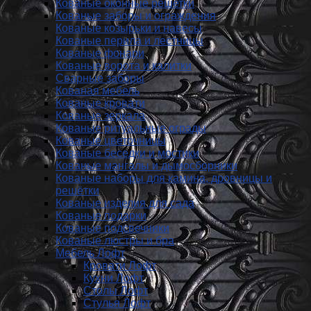
Кованые оконные решетки
Кованые заборы и ог­ражде­ния
Кованые козырьки и навесы
Кованые перила и лестницы
Кованые фонари
Кованые ворота и калитки
Сварные заборы
Кованая мебель
Кованые кровати
Кованые зеркала
Кованые ритуальные ограды
Кованые цветочницы
Кованые беседки и мостики
Кованые мангалы и дымосборники
Кованые наборы для камина, дровницы и
решётки
Кованые изделия для сада
Кованые подарки
Кованые подсвечники
Кованые люстры и бра
Мебель Лофт
Кровати Лофт
Кухни Лофт
Столы Лофт
Стулья Лофт