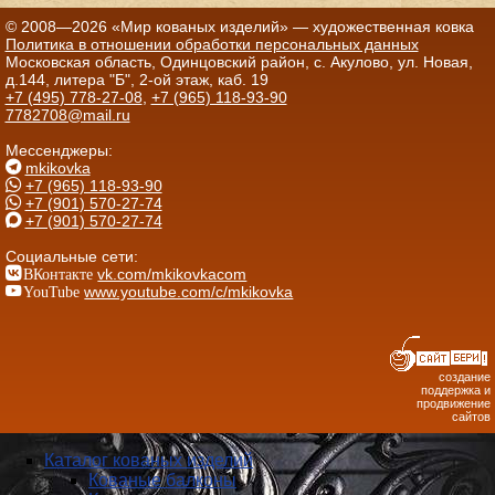
© 2008—2026 «Мир кованых изделий» — художественная ковка
Политика в отношении обработки персональных данных
Московская область, Одинцовский район, с. Акулово, ул. Новая,
д.144, литера "Б", 2-ой этаж, каб. 19
+7 (495) 778-27-08
,
+7 (965) 118-93-90
7782708@mail.ru
Мессенджеры:
mkikovka
+7 (965) 118-93-90
+7 (901) 570-27-74
+7 (901) 570-27-74
Социальные сети:
ВКонтакте
vk.com/mkikovkacom
YouTube
www.youtube.com/c/mkikovka
создание
поддержка и
продвижение
сайтов
Каталог кованых изделий
Кованые балконы