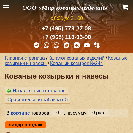
ООО «Мир кованых изделий»
с 8:00 до 21:00
+7 (495) 778-27-08
+7 (965) 118-93-90
Главная страница
/
Каталог кованых изделий
/
Кованые
козырьки и навесы
/
Кованый козырек №244
Кованые козырьки и навесы
Назад в список товаров
Сравнительная таблица (
0
)
В
корзине
товаров:
0
, на сумму
0 руб.
лидер продаж