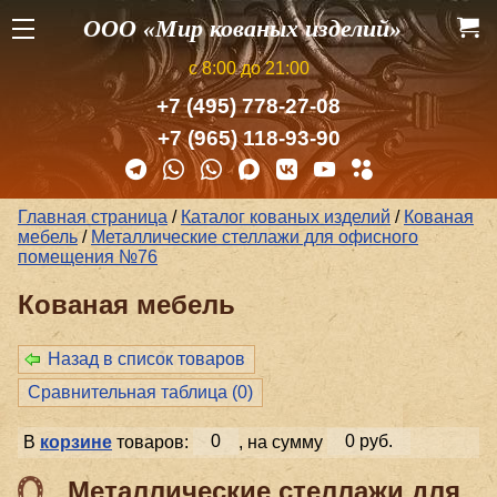
ООО «Мир кованых изделий»
с 8:00 до 21:00
+7 (495) 778-27-08
+7 (965) 118-93-90
Главная страница
/
Каталог кованых изделий
/
Кованая
мебель
/
Металлические стеллажи для офисного
помещения №76
Кованая мебель
Назад в список товаров
Сравнительная таблица (
0
)
В
корзине
товаров:
0
, на сумму
0 руб.
Металлические стеллажи для