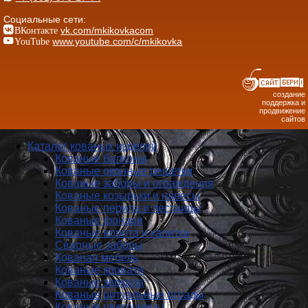
Социальные сети:
ВКонтакте
vk.com/mkikovkacom
YouTube
www.youtube.com/c/mkikovka
создание
поддержка и
продвижение
сайтов
Каталог кованых изделий
Кованые балконы
Кованые оконные решетки
Кованые заборы и ог­ражде­ния
Кованые козырьки и навесы
Кованые перила и лестницы
Кованые фонари
Кованые ворота и калитки
Сварные заборы
Кованая мебель
Кованые кровати
Кованые зеркала
Кованые ритуальные ограды
Кованые цветочницы