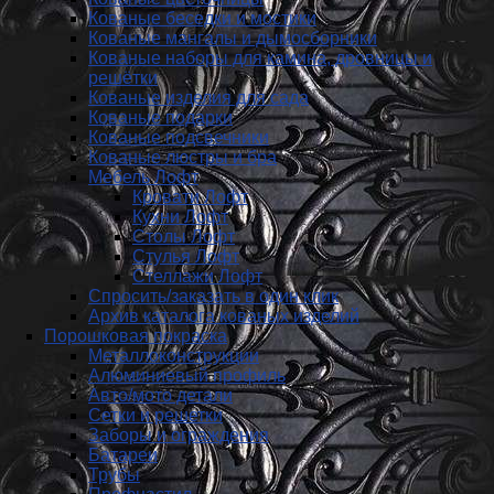
Кованые беседки и мостики
Кованые мангалы и дымосборники
Кованые наборы для камина, дровницы и
решётки
Кованые изделия для сада
Кованые подарки
Кованые подсвечники
Кованые люстры и бра
Мебель Лофт
Кровати Лофт
Кухни Лофт
Столы Лофт
Стулья Лофт
Стеллажи Лофт
Спросить/заказать в один клик
Архив каталога кованых изделий
Порошковая покраска
Металлоконструкции
Алюминиевый профиль
Авто/мото детали
Сетки и решетки
Заборы и ограждения
Батареи
Трубы