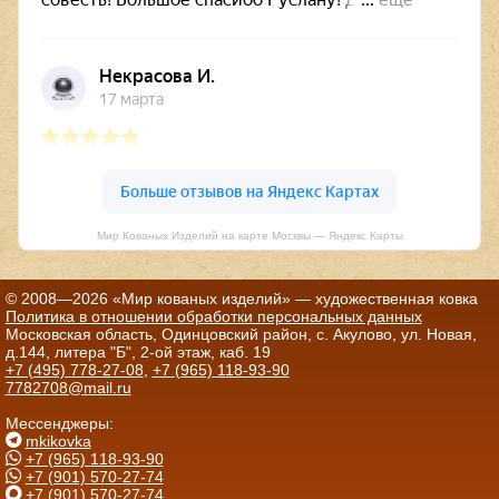
Мир Кованых Изделий на карте Москвы — Яндекс Карты
© 2008—2026 «Мир кованых изделий» — художественная ковка
Политика в отношении обработки персональных данных
Московская область, Одинцовский район, с. Акулово, ул. Новая,
д.144, литера "Б", 2-ой этаж, каб. 19
+7 (495) 778-27-08
,
+7 (965) 118-93-90
7782708@mail.ru
Мессенджеры:
mkikovka
+7 (965) 118-93-90
+7 (901) 570-27-74
+7 (901) 570-27-74