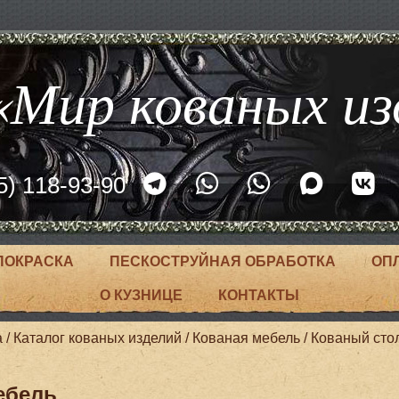
Мир кованых из
5) 118-93-90
ПОКРАСКА
ПЕСКОСТРУЙНАЯ ОБРАБОТКА
ОП
О КУЗНИЦЕ
КОНТАКТЫ
а
/
Каталог кованых изделий
/
Кованая мебель
/
Кованый сто
ебель