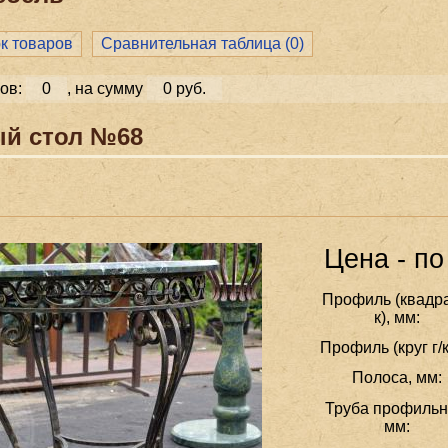
ок товаров
Сравнительная таблица (
0
)
ов:
0
, на сумму
0 руб.
й стол №68
Цена - по
Профиль (квадра
к), мм:
Профиль (круг г/к
Полоса, мм:
Труба профильн
мм: