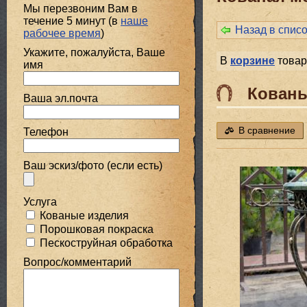
Мы перезвоним Вам в
течение 5 минут (в
наше
Назад в спис
рабочее время
)
Укажите, пожалуйста, Ваше
В
корзине
товар
имя
Кованы
Ваша эл.почта
В сравнение
Телефон
Ваш эскиз/фото (если есть)
Услуга
Кованые изделия
Порошковая покраска
Пескоструйная обработка
Вопрос/комментарий