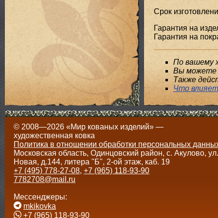
Срок изготовлени
Гарантия на издел
Гарантия на покра
По вашему 
Вы можете 
Также дейс
Что влияет
© 2008—2026 «Мир кованых изделий» —
художественная ковка
Политика в отношении обработки персональных данны
Московская область, Одинцовский район, с. Акулово, ул
Новая, д.144, литера "Б", 2-ой этаж, каб. 19
+7 (495) 778-27-08
,
+7 (965) 118-93-90
7782708@mail.ru
Мессенджеры:
mkikovka
+7 (965) 118-93-90