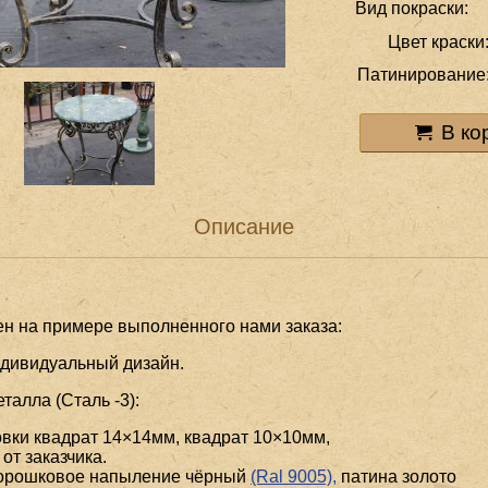
Вид покраски:
Цвет краски
Патинирование
В ко
Описание
ен на примере выполненного нами заказа:
ндивидуальный дизайн.
алла (Сталь -3):
вки квадрат 14×14мм, квадрат 10×10мм,
от заказчика.
порошковое напыление чёрный
(Ral 9005),
патина золото