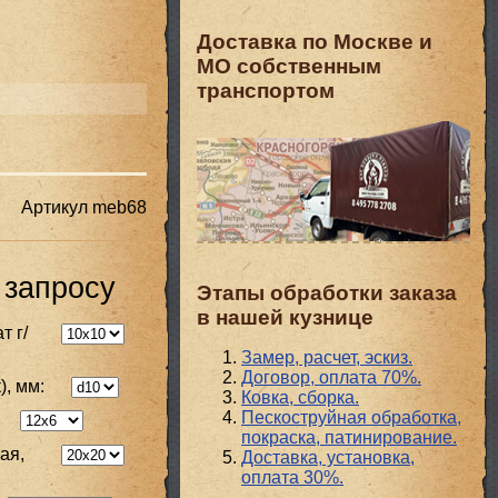
Доставка по Москве и
МО собственным
транспортом
Артикул
meb68
 запросу
Этапы обработки заказа
в нашей кузнице
т г/
Замер, расчет, эскиз.
Договор, оплата 70%.
), мм:
Ковка, сборка.
Пескоструйная обработка,
покраска, патинирование.
ая,
Доставка, установка,
оплата 30%.