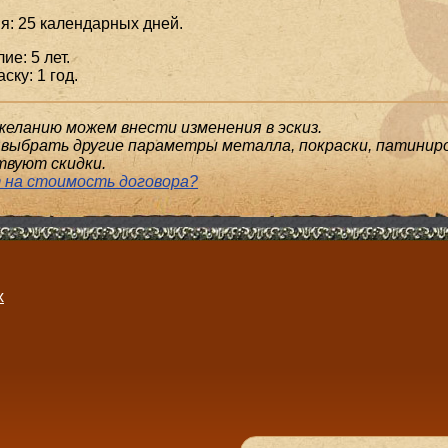
я: 25 календарных дней.
ие: 5 лет.
ску: 1 год.
желанию можем внести изменения в эскиз.
выбрать другие параметры металла, покраски, патиниро
твуют скидки.
 на стоимость договора?
х
.