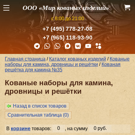
ООО «Мир кованых изделий»
с 8:00 до 21:00
+7 (495) 778-27-08
+7 (965) 118-93-90
Главная страница
/
Каталог кованых изделий
/
Кованые
наборы для камина, дровницы и решётки
/
Кованая
решётка для камина №35
Кованые наборы для камина,
дровницы и решётки
Назад в список товаров
Сравнительная таблица (
0
)
В
корзине
товаров:
0
, на сумму
0 руб.