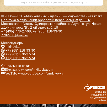
Мир Кованых Изделий на карте Москвы — Яндекс Карты
© 2008—2026 «Мир кованых изделий» — художественная ковка
Политика в отношении обработки персональных данных
Московская область, Одинцовский район, с. Акулово, ул. Новая,
д.144, литера "Б", 2-ой этаж, каб. 19
+7 (495) 778-27-08
,
+7 (965) 118-93-90
7782708@mail.ru
Мессенджеры:
mkikovka
+7 (965) 118-93-90
+7 (901) 570-27-74
+7 (901) 570-27-74
Социальные сети:
ВКонтакте
vk.com/mkikovkacom
YouTube
www.youtube.com/c/mkikovka
создание
поддержка и
продвижение
сайтов