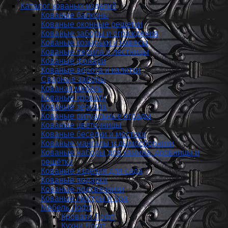
Каталог кованых изделий
Кованые балконы
Кованые оконные решетки
Кованые заборы и ог­ражде­ния
Кованые козырьки и навесы
Кованые перила и лестницы
Кованые фонари
Кованые ворота и калитки
Сварные заборы
Кованая мебель
Кованые кровати
Кованые зеркала
Кованые ритуальные ограды
Кованые цветочницы
Кованые беседки и мостики
Кованые мангалы и дымосборники
Кованые наборы для камина, дровницы и
решётки
Кованые изделия для сада
Кованые подарки
Кованые подсвечники
Кованые люстры и бра
Мебель Лофт
Кровати Лофт
Кухни Лофт