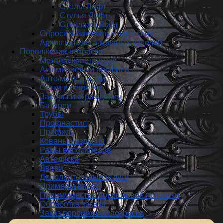
Столы Лофт
Стулья Лофт
Стеллажи Лофт
Спросить/заказать в один клик
Архив каталога кованых изделий
Порошковая покраска
Металлоконструкции
Алюминиевый профиль
Авто/мото детали
Сетки и решетки
Заборы и ограждения
Батареи
Трубы
Профнастил
Профиль
Кованые изделия
Рамы велосипедов
Автодиски
Двери
Дополнительные услуги
Примеры работ
Преимущества порошковой покраски
Обработка заказа
Заказ порошковой покраски
Пескоструйная обработка