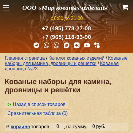
ООО «Мир кованых изделий»
с 8:00 до 21:00
+7 (495) 778-27-08
+7 (965) 118-93-90
Главная страница
/
Каталог кованых изделий
/
Кованые
наборы для камина, дровницы и решётки
/
Кованая
дровница №23
Кованые наборы для камина,
дровницы и решётки
Назад в список товаров
Сравнительная таблица (
0
)
В
корзине
товаров:
0
, на сумму
0 руб.