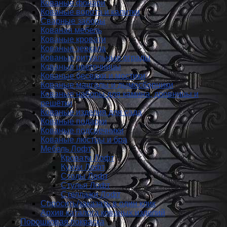
Кованые фонари
Кованые ворота и калитки
Сварные заборы
Кованая мебель
Кованые кровати
Кованые зеркала
Кованые ритуальные ограды
Кованые цветочницы
Кованые беседки и мостики
Кованые мангалы и дымосборники
Кованые наборы для камина, дровницы и
решётки
Кованые изделия для сада
Кованые подарки
Кованые подсвечники
Кованые люстры и бра
Мебель Лофт
Кровати Лофт
Кухни Лофт
Столы Лофт
Стулья Лофт
Стеллажи Лофт
Спросить/заказать в один клик
Архив каталога кованых изделий
Порошковая покраска