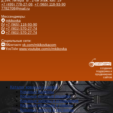
д.144, литера "Б", 2-ой этаж, каб. 19
+7 (495) 778-27-08
,
+7 (965) 118-93-90
7782708@mail.ru
Мессенджеры:
mkikovka
+7 (965) 118-93-90
+7 (901) 570-27-74
+7 (901) 570-27-74
Социальные сети:
ВКонтакте
vk.com/mkikovkacom
YouTube
www.youtube.com/c/mkikovka
создание
поддержка и
продвижение
сайтов
Каталог кованых изделий
Кованые балконы
Кованые оконные решетки
Кованые заборы и ог­ражде­ния
Кованые козырьки и навесы
Кованые перила и лестницы