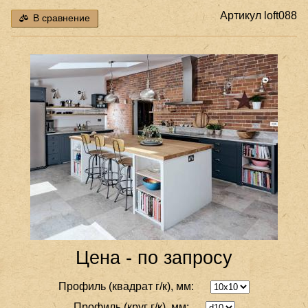
Артикул
loft088
В сравнение
Цена - по запросу
Профиль (квадрат г/к), мм:
Профиль (круг г/к), мм: