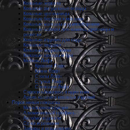
Кованые зеркала
Кованые ритуальные ограды
Кованые цветочницы
Кованые беседки и мостики
Кованые мангалы и дымосборники
Кованые наборы для камина, дровницы и
решётки
Кованые изделия для сада
Кованые подарки
Кованые подсвечники
Кованые люстры и бра
Мебель Лофт
Кровати Лофт
Кухни Лофт
Столы Лофт
Стулья Лофт
Стеллажи Лофт
Спросить/заказать в один клик
Архив каталога кованых изделий
Порошковая покраска
Металлоконструкции
Алюминиевый профиль
Авто/мото детали
Сетки и решетки
Заборы и ограждения