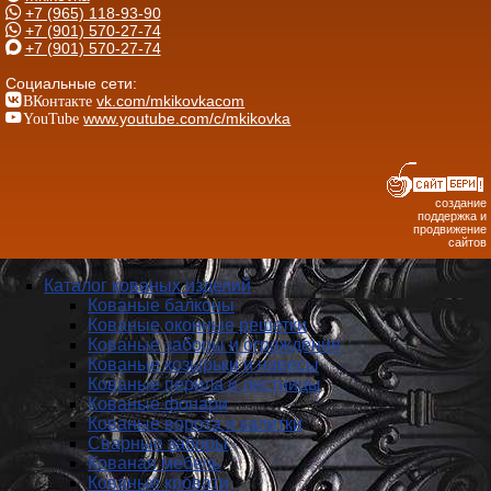
+7 (965) 118-93-90
+7 (901) 570-27-74
+7 (901) 570-27-74
Социальные сети:
ВКонтакте
vk.com/mkikovkacom
YouTube
www.youtube.com/c/mkikovka
создание
поддержка и
продвижение
сайтов
Каталог кованых изделий
Кованые балконы
Кованые оконные решетки
Кованые заборы и ог­ражде­ния
Кованые козырьки и навесы
Кованые перила и лестницы
Кованые фонари
Кованые ворота и калитки
Сварные заборы
Кованая мебель
Кованые кровати