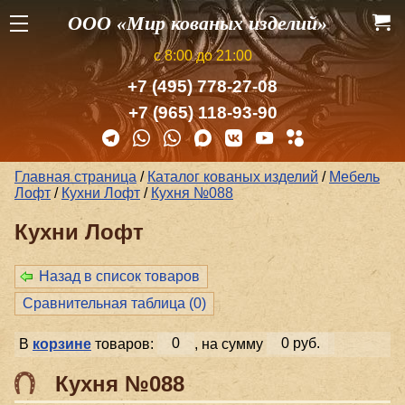
ООО «Мир кованых изделий»
с 8:00 до 21:00
+7 (495) 778-27-08
+7 (965) 118-93-90
Главная страница
/
Каталог кованых изделий
/
Мебель
Лофт
/
Кухни Лофт
/
Кухня №088
Кухни Лофт
Назад в список товаров
Сравнительная таблица (
0
)
В
корзине
товаров:
0
, на сумму
0 руб.
Кухня №088