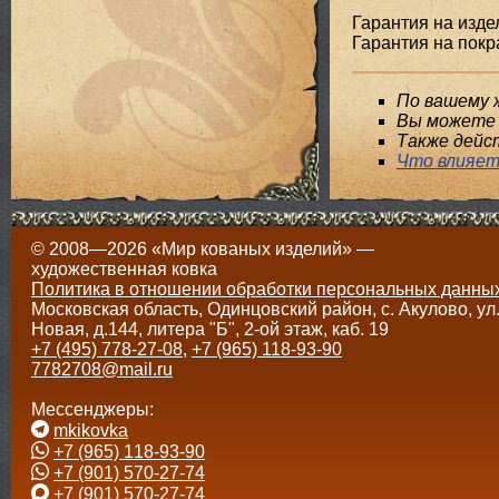
Гарантия на издел
Гарантия на покра
По вашему 
Вы можете 
Также дейс
Что влияет
© 2008—2026 «Мир кованых изделий» —
художественная ковка
Политика в отношении обработки персональных данны
Московская область, Одинцовский район, с. Акулово, ул
Новая, д.144, литера "Б", 2-ой этаж, каб. 19
+7 (495) 778-27-08
,
+7 (965) 118-93-90
7782708@mail.ru
Мессенджеры:
mkikovka
+7 (965) 118-93-90
+7 (901) 570-27-74
+7 (901) 570-27-74