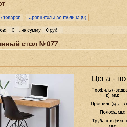
фт
ок товаров
Сравнительная таблица (
0
)
ов:
0
, на сумму
0 руб.
енный стол №077
Цена - по
Профиль (квадра
к), мм:
Профиль (круг г/к
Полоса, мм:
Труба профильн
мм: