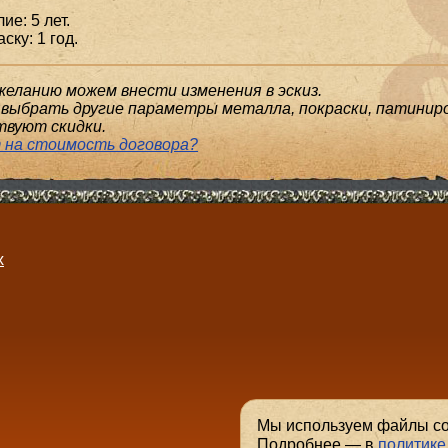
ие: 5 лет.
ску: 1 год.
желанию можем внести изменения в эскиз.
выбрать другие параметры металла, покраски, патиниро
твуют скидки.
 на стоимость договора?
х
.
Мы используем файлы coo
Подробнее — в
политике