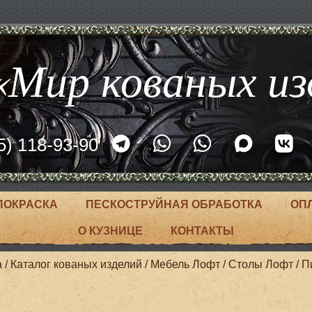
Мир кованых из
5) 118-93-90
ПОКРАСКА
ПЕСКОСТРУЙНАЯ ОБРАБОТКА
ОП
О КУЗНИЦЕ
КОНТАКТЫ
а
/
Каталог кованых изделий
/
Мебель Лофт
/
Столы Лофт
/
П