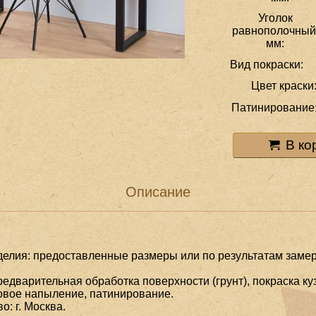
Уголок
равнополочный
мм:
Вид покраски:
Цвет краски
Патинирование
В ко
Описание
елия: предоставленные размеры или по результатам замер
редварительная обработка поверхности (грунт), покраска ку
овое напыление, патинирование.
о: г. Москва.