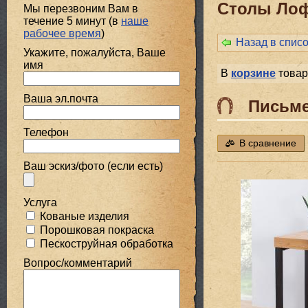
Столы Ло
Мы перезвоним Вам в
течение 5 минут (в
наше
рабочее время
)
Назад в спис
Укажите, пожалуйста, Ваше
имя
В
корзине
товар
Ваша эл.почта
Письм
Телефон
В сравнение
Ваш эскиз/фото (если есть)
Услуга
Кованые изделия
Порошковая покраска
Пескоструйная обработка
Вопрос/комментарий