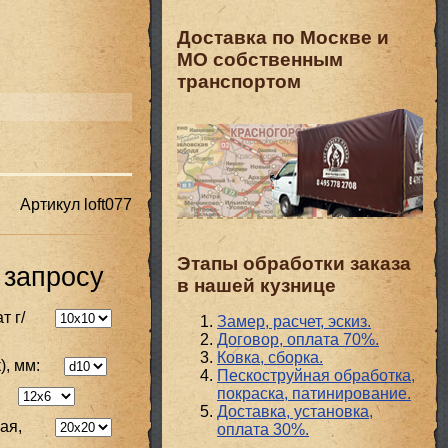
Доставка по Москве и
МО собственным
транспортом
Артикул
loft077
Этапы обработки заказа
 запросу
в нашей кузнице
т г/
Замер, расчет, эскиз.
Договор, оплата 70%.
Ковка, сборка.
), мм:
Пескоструйная обработка,
покраска, патинирование.
Доставка, установка,
ая,
оплата 30%.