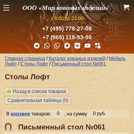
ООО «Мир кованых изделий»
с 8:00 до 21:00
+7 (495) 778-27-08
+7 (965) 118-93-90
Главная страница
/
Каталог кованых изделий
/
Мебель
Лофт
/
Столы Лофт
/
Письменный стол №061
Столы Лофт
Назад в список товаров
Сравнительная таблица (
0
)
В
корзине
товаров:
0
, на сумму
0 руб.
Письменный стол №061