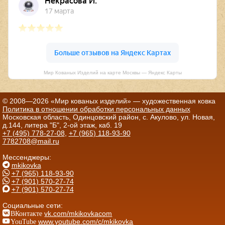
Мир Кованых Изделий на карте Москвы — Яндекс Карты
© 2008—2026 «Мир кованых изделий» — художественная ковка
Политика в отношении обработки персональных данных
Московская область, Одинцовский район, с. Акулово, ул. Новая,
д.144, литера "Б", 2-ой этаж, каб. 19
+7 (495) 778-27-08
,
+7 (965) 118-93-90
7782708@mail.ru
Мессенджеры:
mkikovka
+7 (965) 118-93-90
+7 (901) 570-27-74
+7 (901) 570-27-74
Социальные сети:
ВКонтакте
vk.com/mkikovkacom
YouTube
www.youtube.com/c/mkikovka