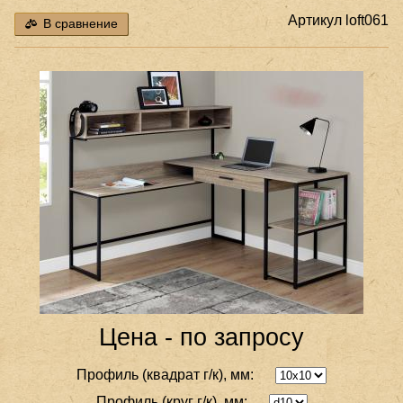
Артикул
loft061
В сравнение
Цена - по запросу
Профиль (квадрат г/к), мм:
Профиль (круг г/к), мм: