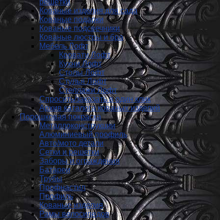
решётки
Кованые изделия для сада
Кованые подарки
Кованые подсвечники
Кованые люстры и бра
Мебель Лофт
Кровати Лофт
Кухни Лофт
Столы Лофт
Стулья Лофт
Стеллажи Лофт
Спросить/заказать в один клик
Архив каталога кованых изделий
Порошковая покраска
Металлоконструкции
Алюминиевый профиль
Авто/мото детали
Сетки и решетки
Заборы и ограждения
Батареи
Трубы
Профнастил
Профиль
Кованые изделия
Рамы велосипедов