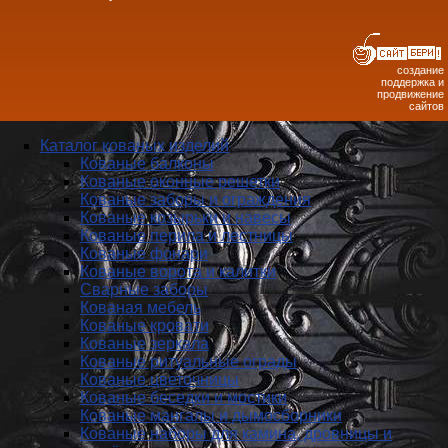
создание
поддержка и
продвижение
сайтов
Каталог кованых изделий
Кованые балконы
Кованые оконные решетки
Кованые заборы и ог­ражде­ния
Кованые козырьки и навесы
Кованые перила и лестницы
Кованые фонари
Кованые ворота и калитки
Сварные заборы
Кованая мебель
Кованые кровати
Кованые зеркала
Кованые ритуальные ограды
Кованые цветочницы
Кованые беседки и мостики
Кованые мангалы и дымосборники
Кованые наборы для камина, дровницы и