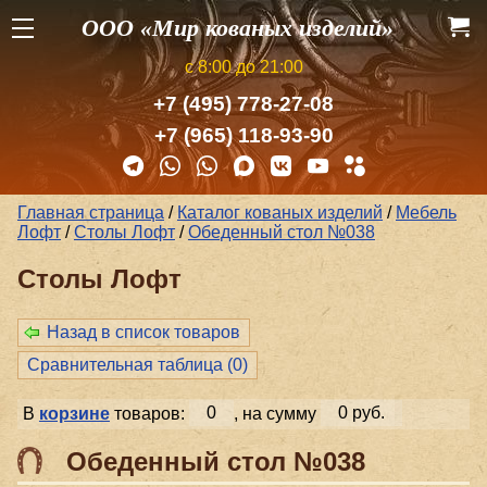
ООО «Мир кованых изделий»
с 8:00 до 21:00
+7 (495) 778-27-08
+7 (965) 118-93-90
Главная страница
/
Каталог кованых изделий
/
Мебель
Лофт
/
Столы Лофт
/
Обеденный стол №038
Столы Лофт
Назад в список товаров
Сравнительная таблица (
0
)
В
корзине
товаров:
0
, на сумму
0 руб.
Обеденный стол №038