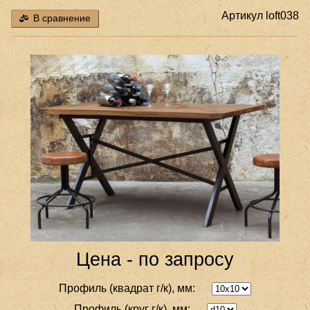
Артикул
loft038
В сравнение
Цена - по запросу
Профиль (квадрат г/к), мм:
Профиль (круг г/к), мм: