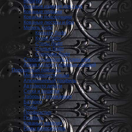
решётки
Кованые изделия для сада
Кованые подарки
Кованые подсвечники
Кованые люстры и бра
Мебель Лофт
Кровати Лофт
Кухни Лофт
Столы Лофт
Стулья Лофт
Стеллажи Лофт
Спросить/заказать в один клик
Архив каталога кованых изделий
Порошковая покраска
Металлоконструкции
Алюминиевый профиль
Авто/мото детали
Сетки и решетки
Заборы и ограждения
Батареи
Трубы
Профнастил
Профиль
Кованые изделия
Рамы велосипедов