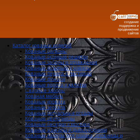
создание
поддержка и
продвижение
сайтов
Каталог кованых изделий
Кованые балконы
Кованые оконные решетки
Кованые заборы и ог­ражде­ния
Кованые козырьки и навесы
Кованые перила и лестницы
Кованые фонари
Кованые ворота и калитки
Сварные заборы
Кованая мебель
Кованые кровати
Кованые зеркала
Кованые ритуальные ограды
Кованые цветочницы
Кованые беседки и мостики
Кованые мангалы и дымосборники
Кованые наборы для камина, дровницы и