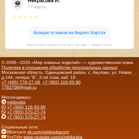
Мир Кованых Изделий на карте Москвы — Яндекс Карты
© 2008—2026 «Мир кованых изделий» — художественная ковка
Политика в отношении обработки персональных данных
Московская область, Одинцовский район, с. Акулово, ул. Новая,
д.144, литера "Б", 2-ой этаж, каб. 19
+7 (495) 778-27-08
,
+7 (965) 118-93-90
7782708@mail.ru
Мессенджеры:
mkikovka
+7 (965) 118-93-90
+7 (901) 570-27-74
+7 (901) 570-27-74
Социальные сети:
ВКонтакте
vk.com/mkikovkacom
YouTube
www.youtube.com/c/mkikovka