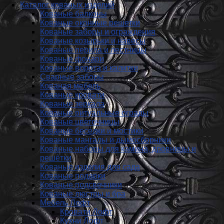
Каталог кованых изделий
Кованые балконы
Кованые оконные решетки
Кованые заборы и ог­ражде­ния
Кованые козырьки и навесы
Кованые перила и лестницы
Кованые фонари
Кованые ворота и калитки
Сварные заборы
Кованая мебель
Кованые кровати
Кованые зеркала
Кованые ритуальные ограды
Кованые цветочницы
Кованые беседки и мостики
Кованые мангалы и дымосборники
Кованые наборы для камина, дровницы и
решётки
Кованые изделия для сада
Кованые подарки
Кованые подсвечники
Кованые люстры и бра
Мебель Лофт
Кровати Лофт
Кухни Лофт