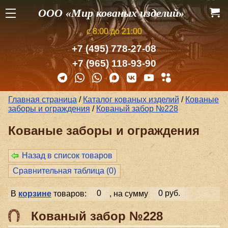
ООО «Мир кованых изделий»
с 8:00 до 21:00
+7 (495) 778-27-08
+7 (965) 118-93-90
Главная страница
/
Каталог кованых изделий
/
Кованые
заборы и ог­ражде­ния
/
Кованый забор №228
Кованые заборы и ог­ражде­ния
Назад в список товаров
Сравнительная таблица (
0
)
В
корзине
товаров:
0
, на сумму
0 руб.
Кованый забор №228