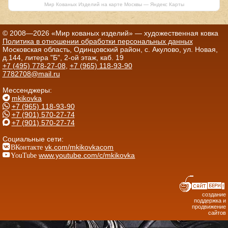
Мир Кованых Изделий на карте Москвы — Яндекс Карты
© 2008—2026 «Мир кованых изделий» — художественная ковка
Политика в отношении обработки персональных данных
Московская область, Одинцовский район, с. Акулово, ул. Новая,
д.144, литера "Б", 2-ой этаж, каб. 19
+7 (495) 778-27-08
,
+7 (965) 118-93-90
7782708@mail.ru
Мессенджеры:
mkikovka
+7 (965) 118-93-90
+7 (901) 570-27-74
+7 (901) 570-27-74
Социальные сети:
ВКонтакте
vk.com/mkikovkacom
YouTube
www.youtube.com/c/mkikovka
создание
поддержка и
продвижение
сайтов