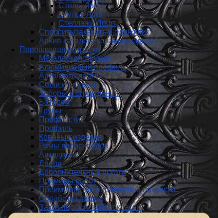
Столы Лофт
Стулья Лофт
Стеллажи Лофт
Спросить/заказать в один клик
Архив каталога кованых изделий
Порошковая покраска
Металлоконструкции
Алюминиевый профиль
Авто/мото детали
Сетки и решетки
Заборы и ограждения
Батареи
Трубы
Профнастил
Профиль
Кованые изделия
Рамы велосипедов
Автодиски
Двери
Дополнительные услуги
Примеры работ
Преимущества порошковой покраски
Обработка заказа
Заказ порошковой покраски
Пескоструйная обработка