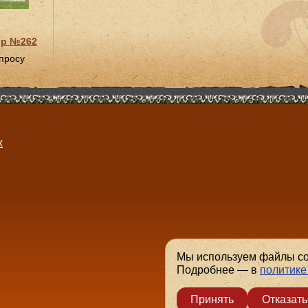
ор №262
апросу
х
.
Мы используем файлы coo
Подробнее — в
политике
Принять
Отказать