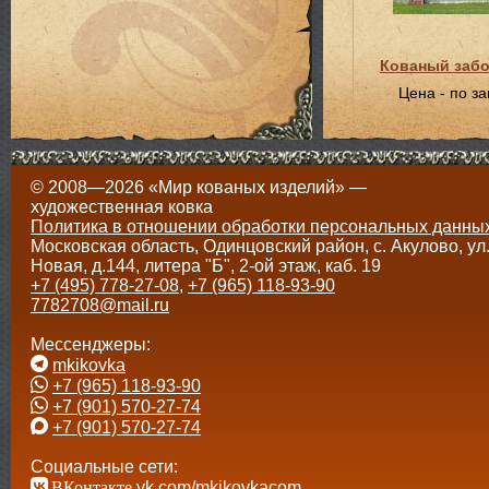
Кованый заб
Цена - по з
© 2008—2026 «Мир кованых изделий» —
художественная ковка
Политика в отношении обработки персональных данны
Московская область, Одинцовский район, с. Акулово, ул
Новая, д.144, литера "Б", 2-ой этаж, каб. 19
+7 (495) 778-27-08
,
+7 (965) 118-93-90
7782708@mail.ru
Мессенджеры:
mkikovka
+7 (965) 118-93-90
+7 (901) 570-27-74
+7 (901) 570-27-74
Социальные сети:
ВКонтакте
vk.com/mkikovkacom