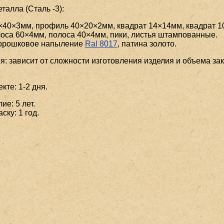
алла (Сталь -3):
×40×3мм, профиль 40×20×2мм, квадрат 14×14мм, квадрат 1
оса 60×4мм, полоса 40×4мм, пики, листья штампованные.
порошковое напыление
Ral 8017
, патина золото.
я: зависит от сложности изготовления изделия и объема зак
кте: 1-2 дня.
ие: 5 лет.
ску: 1 год.