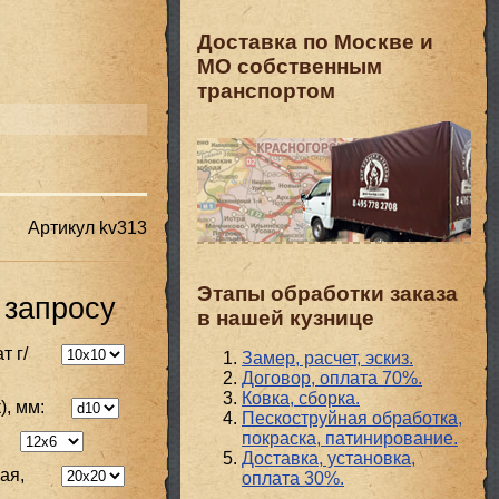
Доставка по Москве и
МО собственным
транспортом
Артикул
kv313
Этапы обработки заказа
 запросу
в нашей кузнице
т г/
Замер, расчет, эскиз.
Договор, оплата 70%.
Ковка, сборка.
), мм:
Пескоструйная обработка,
покраска, патинирование.
Доставка, установка,
ая,
оплата 30%.