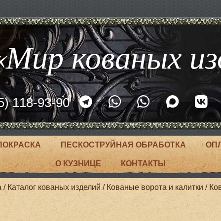
Мир кованых из
5) 118-93-90
ПОКРАСКА
ПЕСКОСТРУЙНАЯ ОБРАБОТКА
ОП
О КУЗНИЦЕ
КОНТАКТЫ
а
/
Каталог кованых изделий
/
Кованые ворота и калитки
/
Ко