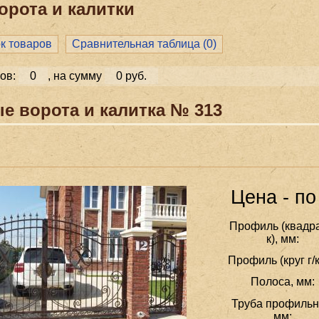
орота и калитки
ок товаров
Сравнительная таблица (
0
)
ов:
0
, на сумму
0 руб.
е ворота и калитка № 313
Цена - по
Профиль (квадра
к), мм:
Профиль (круг г/к
Полоса, мм:
Труба профильн
мм: