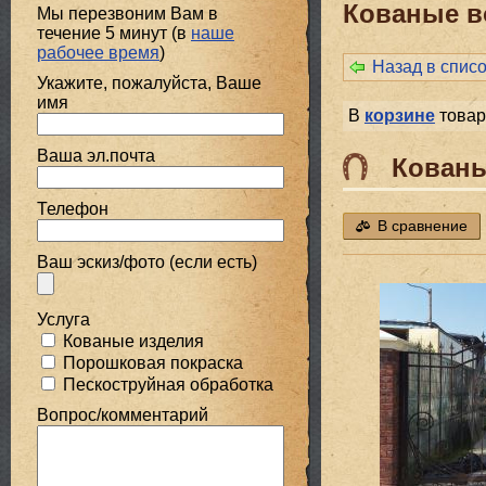
Кованые в
Мы перезвоним Вам в
течение 5 минут (в
наше
рабочее время
)
Назад в спис
Укажите, пожалуйста, Ваше
имя
В
корзине
товар
Ваша эл.почта
Кованы
Телефон
В сравнение
Ваш эскиз/фото (если есть)
Услуга
Кованые изделия
Порошковая покраска
Пескоструйная обработка
Вопрос/комментарий