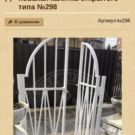
типа №298
Артикул
kv298
В сравнение