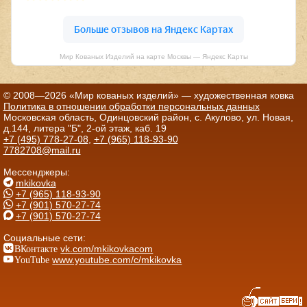
Мир Кованых Изделий на карте Москвы — Яндекс Карты
© 2008—2026 «Мир кованых изделий» — художественная ковка
Политика в отношении обработки персональных данных
Московская область, Одинцовский район, с. Акулово, ул. Новая,
д.144, литера "Б", 2-ой этаж, каб. 19
+7 (495) 778-27-08
,
+7 (965) 118-93-90
7782708@mail.ru
Мессенджеры:
mkikovka
+7 (965) 118-93-90
+7 (901) 570-27-74
+7 (901) 570-27-74
Социальные сети:
ВКонтакте
vk.com/mkikovkacom
YouTube
www.youtube.com/c/mkikovka