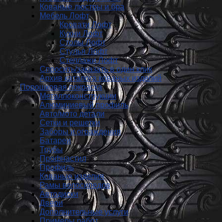
Кованые люстры и бра
Мебель Лофт
Кровати Лофт
Кухни Лофт
Столы Лофт
Стулья Лофт
Стеллажи Лофт
Спросить/заказать в один клик
Архив каталога кованых изделий
Порошковая покраска
Металлоконструкции
Алюминиевый профиль
Авто/мото детали
Сетки и решетки
Заборы и ограждения
Батареи
Трубы
Профнастил
Профиль
Кованые изделия
Рамы велосипедов
Автодиски
Двери
Дополнительные услуги
Примеры работ