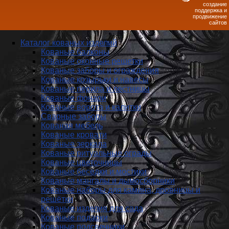
создание
поддержка и
продвижение
сайтов
Каталог кованых изделий
Кованые балконы
Кованые оконные решетки
Кованые заборы и ог­ражде­ния
Кованые козырьки и навесы
Кованые перила и лестницы
Кованые фонари
Кованые ворота и калитки
Сварные заборы
Кованая мебель
Кованые кровати
Кованые зеркала
Кованые ритуальные ограды
Кованые цветочницы
Кованые беседки и мостики
Кованые мангалы и дымосборники
Кованые наборы для камина, дровницы и
решётки
Кованые изделия для сада
Кованые подарки
Кованые подсвечники