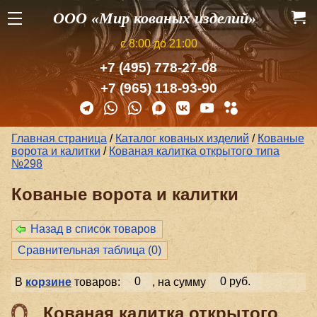
ООО «Мир кованых изделий»
с 8:00 до 21:00
+7 (495) 778-27-08
+7 (965) 118-93-90
Главная страница
/
Каталог кованых изделий
/
Кованые
ворота и калитки
/
Кованая калитка открытого типа
№298
Кованые ворота и калитки
Назад в список товаров
Сравнительная таблица (
0
)
В
корзине
товаров:
0
, на сумму
0 руб.
Кованая калитка открытого