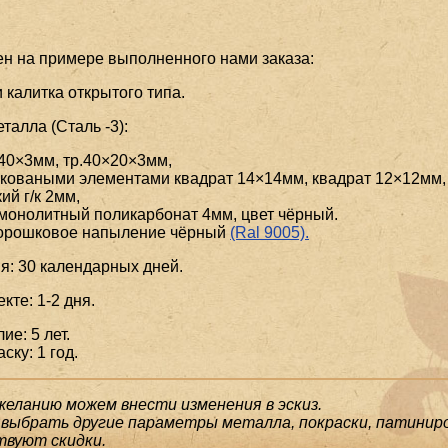
ен на примере выполненного нами заказа:
 калитка открытого типа.
алла (Сталь -3):
40×3мм, тр.40×20×3мм,
коваными элементами квадрат 14×14мм, квадрат 12×12мм,
ий г/к 2мм,
монолитный поликарбонат 4мм, цвет чёрный.
порошковое напыление чёрный
(Ral 9005).
я: 30 календарных дней.
кте: 1-2 дня.
ие: 5 лет.
ску: 1 год.
желанию можем внести изменения в эскиз.
выбрать другие параметры металла, покраски, патиниро
твуют скидки.