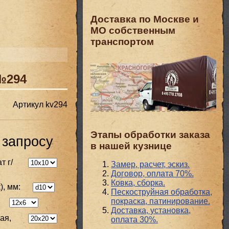
Доставка по Москве и
МО собственным
транспортом
№294
Артикул
kv294
Этапы обработки заказа
 запросу
в нашей кузнице
т г/
Замер, расчет, эскиз.
Договор, оплата 70%.
Ковка, сборка.
), мм:
Пескоструйная обработка,
покраска, патинирование.
Доставка, установка,
ая,
оплата 30%.