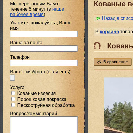
Кованые в
Мы перезвоним Вам в
течение 5 минут (в
наше
рабочее время
)
Назад в спис
Укажите, пожалуйста, Ваше
имя
В
корзине
товар
Ваша эл.почта
Кованы
Телефон
В сравнение
Ваш эскиз/фото (если есть)
Услуга
Кованые изделия
Порошковая покраска
Пескоструйная обработка
Вопрос/комментарий