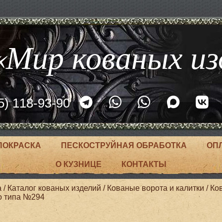
Мир кованых из
5) 118-93-90
ПОКРАСКА
ПЕСКОСТРУЙНАЯ ОБРАБОТКА
ОП
О КУЗНИЦЕ
КОНТАКТЫ
а
/
Каталог кованых изделий
/
Кованые ворота и калитки
/
Ко
о типа №294