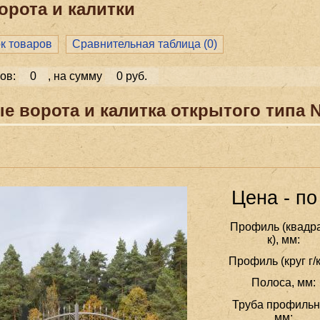
орота и калитки
ок товаров
Сравнительная таблица (
0
)
ов:
0
, на сумму
0 руб.
е ворота и калитка открытого типа 
Цена - по
Профиль (квадра
к), мм:
Профиль (круг г/к
Полоса, мм:
Труба профильн
мм: