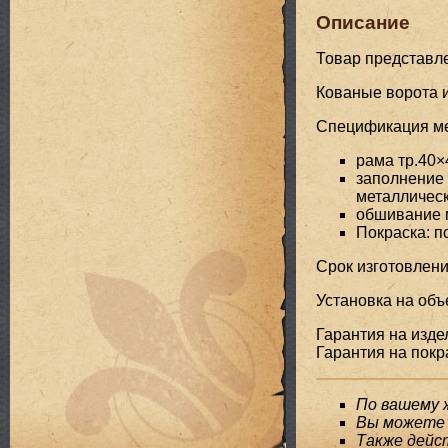
Описание
Товар представл
Кованые ворота и
Спецификация мет
рама тр.40×
заполнение 
металлическ
обшивание 
Покраска: 
Срок изготовлени
Установка на объе
Гарантия на издел
Гарантия на покра
По вашему 
Вы можете 
Также дейс