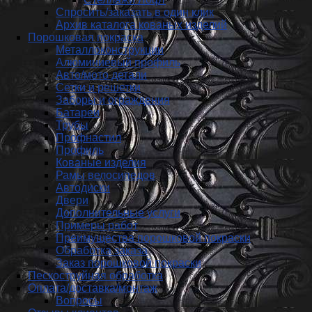
Спросить/заказать в один клик
Архив каталога кованых изделий
Порошковая покраска
Металлоконструкции
Алюминиевый профиль
Авто/мото детали
Сетки и решетки
Заборы и ограждения
Батареи
Трубы
Профнастил
Профиль
Кованые изделия
Рамы велосипедов
Автодиски
Двери
Дополнительные услуги
Примеры работ
Преимущества порошковой покраски
Обработка заказа
Заказ порошковой покраски
Пескоструйная обработка
Оплата/доставка/монтаж
Вопросы