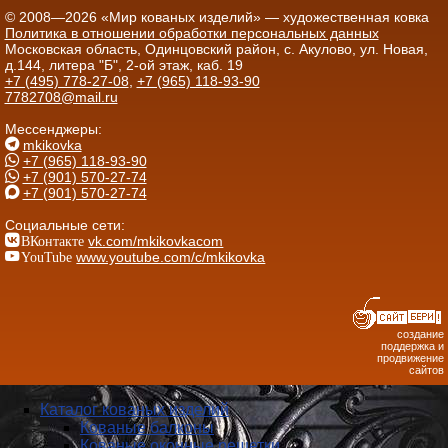
© 2008—2026 «Мир кованых изделий» — художественная ковка
Политика в отношении обработки персональных данных
Московская область, Одинцовский район, с. Акулово, ул. Новая,
д.144, литера "Б", 2-ой этаж, каб. 19
+7 (495) 778-27-08
,
+7 (965) 118-93-90
7782708@mail.ru
Мессенджеры:
mkikovka
+7 (965) 118-93-90
+7 (901) 570-27-74
+7 (901) 570-27-74
Социальные сети:
ВКонтакте
vk.com/mkikovkacom
YouTube
www.youtube.com/c/mkikovka
создание
поддержка и
продвижение
сайтов
Каталог кованых изделий
Кованые балконы
Кованые оконные решетки