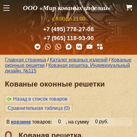
ООО «Мир кованых изделий»
с 8:00 до 21:00
+7 (495) 778-27-08
+7 (965) 118-93-90
Главная страница
/
Каталог кованых изделий
/
Кованые
оконные решетки
/
Кованая решетка. Индивидуальный
дизайн. №115
Кованые оконные решетки
Назад в список товаров
Сравнительная таблица (
0
)
В
корзине
товаров:
0
, на сумму
0 руб.
Кованая решетка.