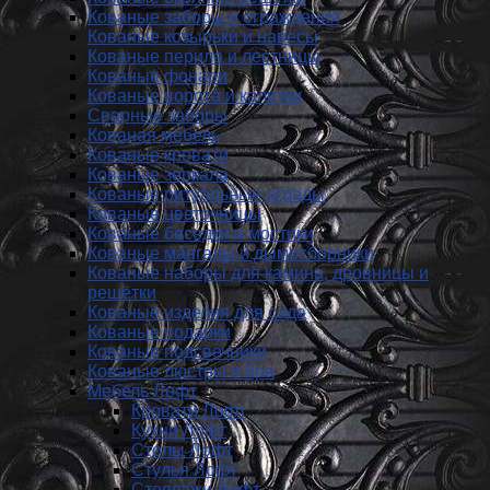
Кованые заборы и ог­ражде­ния
Кованые козырьки и навесы
Кованые перила и лестницы
Кованые фонари
Кованые ворота и калитки
Сварные заборы
Кованая мебель
Кованые кровати
Кованые зеркала
Кованые ритуальные ограды
Кованые цветочницы
Кованые беседки и мостики
Кованые мангалы и дымосборники
Кованые наборы для камина, дровницы и
решётки
Кованые изделия для сада
Кованые подарки
Кованые подсвечники
Кованые люстры и бра
Мебель Лофт
Кровати Лофт
Кухни Лофт
Столы Лофт
Стулья Лофт
Стеллажи Лофт