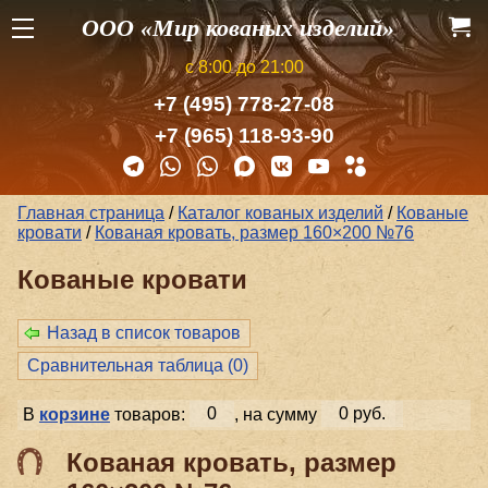
ООО «Мир кованых изделий»
с 8:00 до 21:00
+7 (495) 778-27-08
+7 (965) 118-93-90
Главная страница
/
Каталог кованых изделий
/
Кованые
кровати
/
Кованая кровать, размер 160×200 №76
Кованые кровати
Назад в список товаров
Сравнительная таблица (
0
)
В
корзине
товаров:
0
, на сумму
0 руб.
Кованая кровать, размер