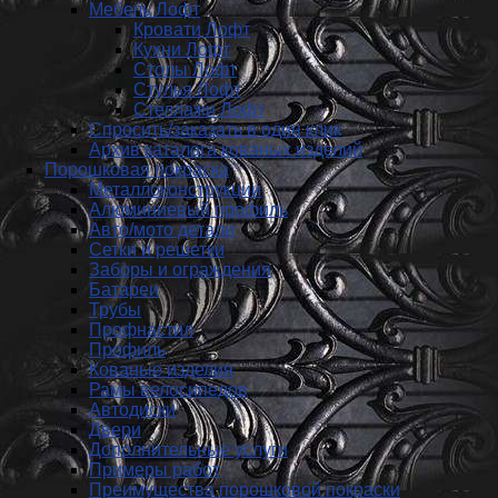
Мебель Лофт
Кровати Лофт
Кухни Лофт
Столы Лофт
Стулья Лофт
Стеллажи Лофт
Спросить/заказать в один клик
Архив каталога кованых изделий
Порошковая покраска
Металлоконструкции
Алюминиевый профиль
Авто/мото детали
Сетки и решетки
Заборы и ограждения
Батареи
Трубы
Профнастил
Профиль
Кованые изделия
Рамы велосипедов
Автодиски
Двери
Дополнительные услуги
Примеры работ
Преимущества порошковой покраски