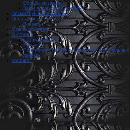
Обработка заказа
Заказ порошковой покраски
Пескоструйная обработка
Оплата/доставка/монтаж
Вопросы
Отзывы клиентов
О кузнице
Сотрудничество
Вакансии
Политика в отношении обработки персональных
данных
Контакты