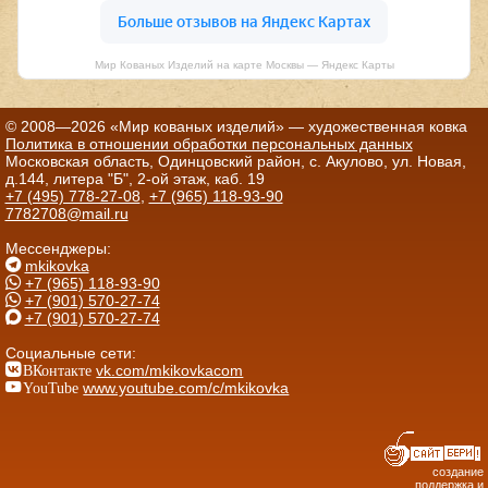
Мир Кованых Изделий на карте Москвы — Яндекс Карты
© 2008—2026 «Мир кованых изделий» — художественная ковка
Политика в отношении обработки персональных данных
Московская область, Одинцовский район, с. Акулово, ул. Новая,
д.144, литера "Б", 2-ой этаж, каб. 19
+7 (495) 778-27-08
,
+7 (965) 118-93-90
7782708@mail.ru
Мессенджеры:
mkikovka
+7 (965) 118-93-90
+7 (901) 570-27-74
+7 (901) 570-27-74
Социальные сети:
ВКонтакте
vk.com/mkikovkacom
YouTube
www.youtube.com/c/mkikovka
создание
поддержка и