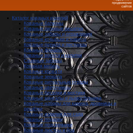
продвижение
сайтов
Каталог кованых изделий
Кованые балконы
Кованые оконные решетки
Кованые заборы и ог­ражде­ния
Кованые козырьки и навесы
Кованые перила и лестницы
Кованые фонари
Кованые ворота и калитки
Сварные заборы
Кованая мебель
Кованые кровати
Кованые зеркала
Кованые ритуальные ограды
Кованые цветочницы
Кованые беседки и мостики
Кованые мангалы и дымосборники
Кованые наборы для камина, дровницы и
решётки
Кованые изделия для сада
Кованые подарки
Кованые подсвечники
Кованые люстры и бра