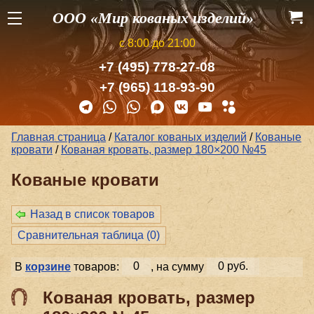
ООО «Мир кованых изделий»
с 8:00 до 21:00
+7 (495) 778-27-08
+7 (965) 118-93-90
Главная страница
/
Каталог кованых изделий
/
Кованые
кровати
/
Кованая кровать, размер 180×200 №45
Кованые кровати
Назад в список товаров
Сравнительная таблица (
0
)
В
корзине
товаров:
0
, на сумму
0 руб.
Кованая кровать, размер