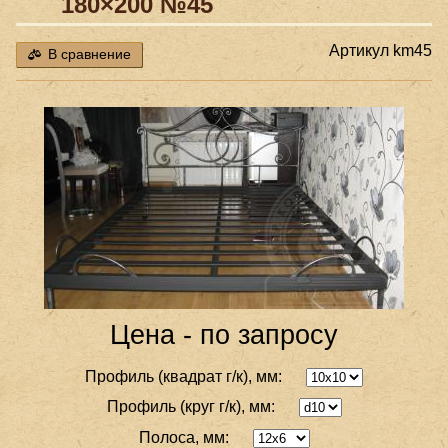
180×200 №45
Артикул
km45
В сравнение
Цена - по запросу
Профиль (квадрат г/к), мм:
Профиль (круг г/к), мм:
Полоса, мм: