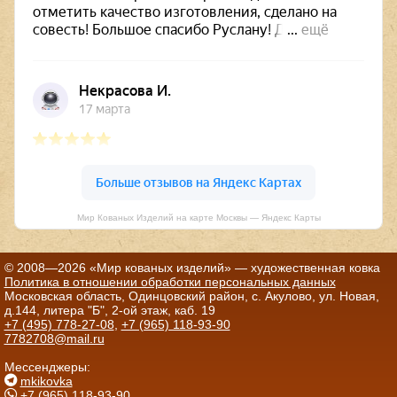
Мир Кованых Изделий на карте Москвы — Яндекс Карты
© 2008—2026 «Мир кованых изделий» — художественная ковка
Политика в отношении обработки персональных данных
Московская область, Одинцовский район, с. Акулово, ул. Новая,
д.144, литера "Б", 2-ой этаж, каб. 19
+7 (495) 778-27-08
,
+7 (965) 118-93-90
7782708@mail.ru
Мессенджеры:
mkikovka
+7 (965) 118-93-90