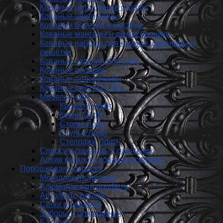
Кованые ритуальные ограды
Кованые цветочницы
Кованые беседки и мостики
Кованые мангалы и дымосборники
Кованые наборы для камина, дровницы и
решётки
Кованые изделия для сада
Кованые подарки
Кованые подсвечники
Кованые люстры и бра
Мебель Лофт
Кровати Лофт
Кухни Лофт
Столы Лофт
Стулья Лофт
Стеллажи Лофт
Спросить/заказать в один клик
Архив каталога кованых изделий
Порошковая покраска
Металлоконструкции
Алюминиевый профиль
Авто/мото детали
Сетки и решетки
Заборы и ограждения
Батареи