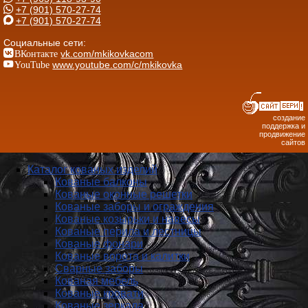
+7 (901) 570-27-74
+7 (901) 570-27-74
Социальные сети:
ВКонтакте
vk.com/mkikovkacom
YouTube
www.youtube.com/c/mkikovka
создание
поддержка и
продвижение
сайтов
Каталог кованых изделий
Кованые балконы
Кованые оконные решетки
Кованые заборы и ог­ражде­ния
Кованые козырьки и навесы
Кованые перила и лестницы
Кованые фонари
Кованые ворота и калитки
Сварные заборы
Кованая мебель
Кованые кровати
Кованые зеркала