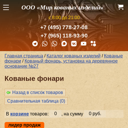
ООО «Мир кованых изделий»
с 8:00 до 21:00
+7 (495) 778-27-08
+7 (965) 118-93-90
Главная страница
/
Каталог кованых изделий
/
Кованые
фонари
/
Кованый фонарь, установка на деревянное
основание №27
Кованые фонари
Назад в список товаров
Сравнительная таблица (
0
)
В
корзине
товаров:
0
, на сумму
0 руб.
лидер продаж