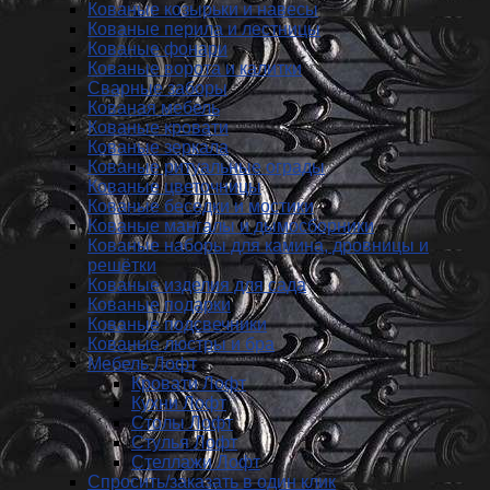
Кованые козырьки и навесы
Кованые перила и лестницы
Кованые фонари
Кованые ворота и калитки
Сварные заборы
Кованая мебель
Кованые кровати
Кованые зеркала
Кованые ритуальные ограды
Кованые цветочницы
Кованые беседки и мостики
Кованые мангалы и дымосборники
Кованые наборы для камина, дровницы и
решётки
Кованые изделия для сада
Кованые подарки
Кованые подсвечники
Кованые люстры и бра
Мебель Лофт
Кровати Лофт
Кухни Лофт
Столы Лофт
Стулья Лофт
Стеллажи Лофт
Спросить/заказать в один клик