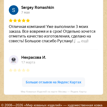
Мир Кованых Изделий на карте Москвы — Яндекс Карты
© 2008—2026 «Мир кованых изделий» — художественная ковка