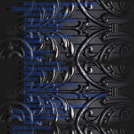
Архив каталога кованых изделий
Порошковая покраска
Металлоконструкции
Алюминиевый профиль
Авто/мото детали
Сетки и решетки
Заборы и ограждения
Батареи
Трубы
Профнастил
Профиль
Кованые изделия
Рамы велосипедов
Автодиски
Двери
Дополнительные услуги
Примеры работ
Преимущества порошковой покраски
Обработка заказа
Заказ порошковой покраски
Пескоструйная обработка
Оплата/доставка/монтаж
Вопросы
Отзывы клиентов
О кузнице