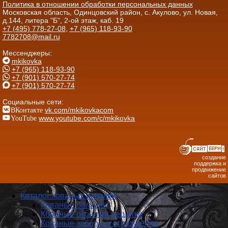
Политика в отношении обработки персональных данных
Московская область, Одинцовский район, с. Акулово, ул. Новая,
д.144, литера "Б", 2-ой этаж, каб. 19
+7 (495) 778-27-08
,
+7 (965) 118-93-90
7782708@mail.ru
Мессенджеры:
mkikovka
+7 (965) 118-93-90
+7 (901) 570-27-74
+7 (901) 570-27-74
Социальные сети:
ВКонтакте
vk.com/mkikovkacom
YouTube
www.youtube.com/c/mkikovka
создание
поддержка и
продвижение
сайтов
Каталог кованых изделий
Кованые балконы
Кованые оконные решетки
Кованые заборы и ог­ражде­ния