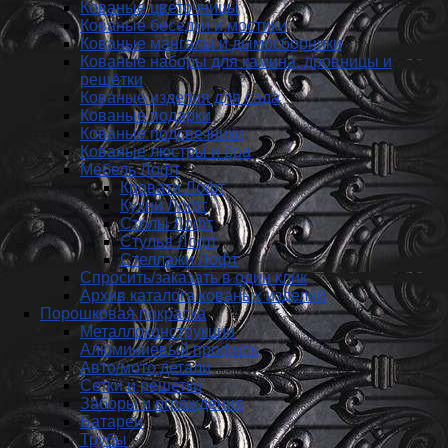
Кованые цветочницы
Кованые беседки и мостики
Кованые мангалы и дымосборники
Кованые наборы для камина, дровницы и
решётки
Кованые изделия для сада
Кованые подарки
Кованые подсвечники
Кованые люстры и бра
Мебель Лофт
Кровати Лофт
Кухни Лофт
Столы Лофт
Стулья Лофт
Стеллажи Лофт
Спросить/заказать в один клик
Архив каталога кованых изделий
Порошковая покраска
Металлоконструкции
Алюминиевый профиль
Авто/мото детали
Сетки и решетки
Заборы и ограждения
Батареи
Трубы