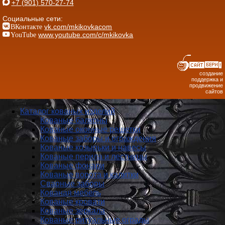
+7 (901) 570-27-74
Социальные сети:
ВКонтакте
vk.com/mkikovkacom
YouTube
www.youtube.com/c/mkikovka
создание
поддержка и
продвижение
сайтов
Каталог кованых изделий
Кованые балконы
Кованые оконные решетки
Кованые заборы и ог­ражде­ния
Кованые козырьки и навесы
Кованые перила и лестницы
Кованые фонари
Кованые ворота и калитки
Сварные заборы
Кованая мебель
Кованые кровати
Кованые зеркала
Кованые ритуальные ограды