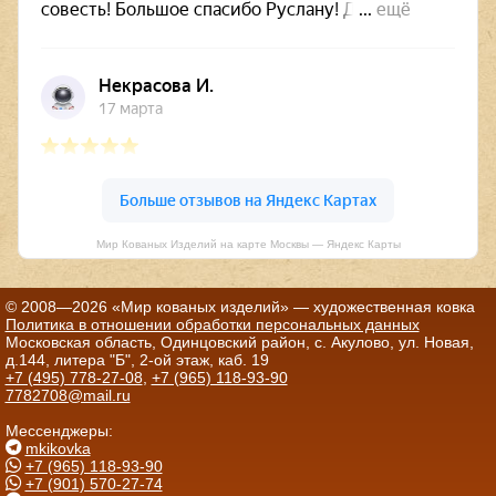
Мир Кованых Изделий на карте Москвы — Яндекс Карты
© 2008—2026 «Мир кованых изделий» — художественная ковка
Политика в отношении обработки персональных данных
Московская область, Одинцовский район, с. Акулово, ул. Новая,
д.144, литера "Б", 2-ой этаж, каб. 19
+7 (495) 778-27-08
,
+7 (965) 118-93-90
7782708@mail.ru
Мессенджеры:
mkikovka
+7 (965) 118-93-90
+7 (901) 570-27-74