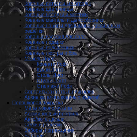
Кованые ритуальные ограды
Кованые цветочницы
Кованые беседки и мостики
Кованые мангалы и дымосборники
Кованые наборы для камина, дровницы и
решётки
Кованые изделия для сада
Кованые подарки
Кованые подсвечники
Кованые люстры и бра
Мебель Лофт
Кровати Лофт
Кухни Лофт
Столы Лофт
Стулья Лофт
Стеллажи Лофт
Спросить/заказать в один клик
Архив каталога кованых изделий
Порошковая покраска
Металлоконструкции
Алюминиевый профиль
Авто/мото детали
Сетки и решетки
Заборы и ограждения
Батареи