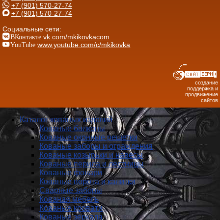
+7 (901) 570-27-74
+7 (901) 570-27-74
Социальные сети:
ВКонтакте
vk.com/mkikovkacom
YouTube
www.youtube.com/c/mkikovka
создание
поддержка и
продвижение
сайтов
Каталог кованых изделий
Кованые балконы
Кованые оконные решетки
Кованые заборы и ог­ражде­ния
Кованые козырьки и навесы
Кованые перила и лестницы
Кованые фонари
Кованые ворота и калитки
Сварные заборы
Кованая мебель
Кованые кровати
Кованые зеркала