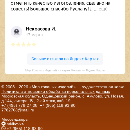
Мир Кованых Изделий на карте Москвы — Яндекс Карты
© 2008—2026 «Мир кованых изделий» — художественная ковка
Политика в отношении обработки персональных данных
Московская область, Одинцовский район, с. Акулово, ул. Новая,
д.144, литера "Б", 2-ой этаж, каб. 19
+7 (495) 778-27-08
,
+7 (965) 118-93-90
7782708@mail.ru
Мессенджеры:
mkikovka
+7 (965) 118-93-90