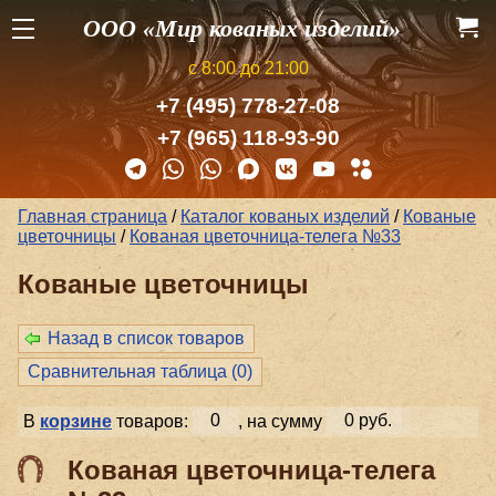
ООО «Мир кованых изделий»
с 8:00 до 21:00
+7 (495) 778-27-08
+7 (965) 118-93-90
Главная страница
/
Каталог кованых изделий
/
Кованые
цветочницы
/
Кованая цветочница-телега №33
Кованые цветочницы
Назад в список товаров
Сравнительная таблица (
0
)
В
корзине
товаров:
0
, на сумму
0 руб.
Кованая цветочница-телега