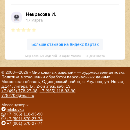
Мир Кованых Изделий на карте Москвы — Яндекс Карты
© 2008—2026 «Мир кованых изделий» — художественная ковка
Политика в отношении обработки персональных данных
Московская область, Одинцовский район, с. Акулово, ул. Новая,
д.144, литера "Б", 2-ой этаж, каб. 19
+7 (495) 778-27-08
,
+7 (965) 118-93-90
7782708@mail.ru
Мессенджеры:
mkikovka
+7 (965) 118-93-90
+7 (901) 570-27-74
+7 (901) 570-27-74