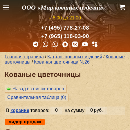
ООО «Мир кованых изделий»
с 8:00 до 21:00
+7 (495) 778-27-08
+7 (965) 118-93-90
Главная страница
/
Каталог кованых изделий
/
Кованые
цветочницы
/
Кованая цветочница №26
Кованые цветочницы
Назад в список товаров
Сравнительная таблица (
0
)
В
корзине
товаров:
0
, на сумму
0 руб.
лидер продаж