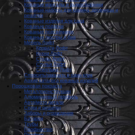
Кованые мангалы и дымосборники
Кованые наборы для камина, дровницы и
решётки
Кованые изделия для сада
Кованые подарки
Кованые подсвечники
Кованые люстры и бра
Мебель Лофт
Кровати Лофт
Кухни Лофт
Столы Лофт
Стулья Лофт
Стеллажи Лофт
Спросить/заказать в один клик
Архив каталога кованых изделий
Порошковая покраска
Металлоконструкции
Алюминиевый профиль
Авто/мото детали
Сетки и решетки
Заборы и ограждения
Батареи
Трубы
Профнастил
Профиль