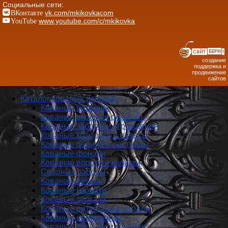
Социальные сети:
ВКонтакте
vk.com/mkikovkacom
YouTube
www.youtube.com/c/mkikovka
создание
поддержка и
продвижение
сайтов
Каталог кованых изделий
Кованые балконы
Кованые оконные решетки
Кованые заборы и ог­ражде­ния
Кованые козырьки и навесы
Кованые перила и лестницы
Кованые фонари
Кованые ворота и калитки
Сварные заборы
Кованая мебель
Кованые кровати
Кованые зеркала
Кованые ритуальные ограды
Кованые цветочницы
Кованые беседки и мостики