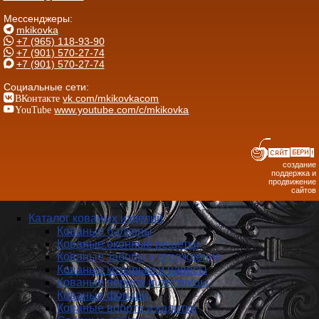
Мессенджеры:
mkikovka
+7 (965) 118-93-90
+7 (901) 570-27-74
+7 (901) 570-27-74
Социальные сети:
ВКонтакте
vk.com/mkikovkacom
YouTube
www.youtube.com/c/mkikovka
создание
поддержка и
продвижение
сайтов
Каталог кованых изделий
Кованые балконы
Кованые оконные решетки
Кованые заборы и ог­ражде­ния
Кованые козырьки и навесы
Кованые перила и лестницы
Кованые фонари
Кованые ворота и калитки