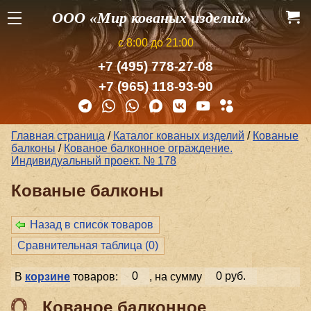
ООО «Мир кованых изделий»
с 8:00 до 21:00
+7 (495) 778-27-08
+7 (965) 118-93-90
Главная страница
/
Каталог кованых изделий
/
Кованые
балконы
/
Кованое балконное ограждение.
Индивидуальный проект. № 178
Кованые балконы
Назад в список товаров
Сравнительная таблица (
0
)
В
корзине
товаров:
0
, на сумму
0 руб.
Кованое балконное