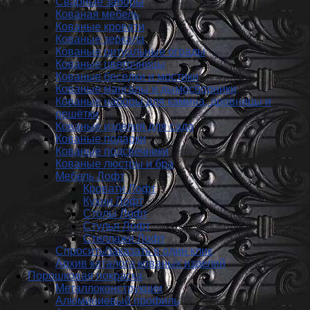
Сварные заборы
Кованая мебель
Кованые кровати
Кованые зеркала
Кованые ритуальные ограды
Кованые цветочницы
Кованые беседки и мостики
Кованые мангалы и дымосборники
Кованые наборы для камина, дровницы и
решётки
Кованые изделия для сада
Кованые подарки
Кованые подсвечники
Кованые люстры и бра
Мебель Лофт
Кровати Лофт
Кухни Лофт
Столы Лофт
Стулья Лофт
Стеллажи Лофт
Спросить/заказать в один клик
Архив каталога кованых изделий
Порошковая покраска
Металлоконструкции
Алюминиевый профиль