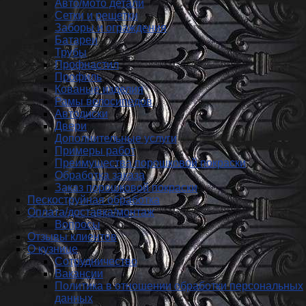
Авто/мото детали
Сетки и решетки
Заборы и ограждения
Батареи
Трубы
Профнастил
Профиль
Кованые изделия
Рамы велосипедов
Автодиски
Двери
Дополнительные услуги
Примеры работ
Преимущества порошковой покраски
Обработка заказа
Заказ порошковой покраски
Пескоструйная обработка
Оплата/доставка/монтаж
Вопросы
Отзывы клиентов
О кузнице
Сотрудничество
Вакансии
Политика в отношении обработки персональных
данных