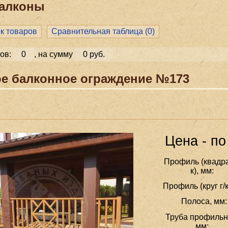
алконы
ок товаров
Сравнительная таблица (
0
)
ов:
0
, на сумму
0 руб.
е балконное ограждение №173
Цена - по
Профиль (квадра
к), мм:
Профиль (круг г/к
Полоса, мм:
Труба профильн
мм: