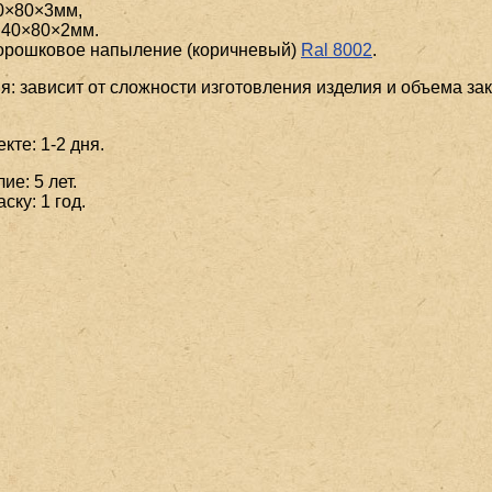
0×80×3мм,
.40×80×2мм.
порошковое напыление (коричневый)
Ral 8002
.
я: зависит от сложности изготовления изделия и объема зак
кте: 1-2 дня.
ие: 5 лет.
ску: 1 год.