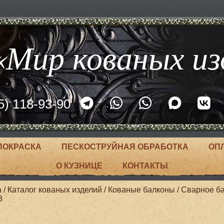
Мир кованых из
5) 118-93-90
ПОКРАСКА
ПЕСКОСТРУЙНАЯ ОБРАБОТКА
ОП
О КУЗНИЦЕ
КОНТАКТЫ
а
/
Каталог кованых изделий
/
Кованые балконы
/
Сварное б
3