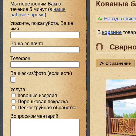
Кованые б
Мы перезвоним Вам в
течение 5 минут (в
наше
рабочее время
)
Назад в спис
Укажите, пожалуйста, Ваше
имя
В
корзине
товар
Ваша эл.почта
Сварно
Телефон
В сравнение
Ваш эскиз/фото (если есть)
Услуга
Кованые изделия
Порошковая покраска
Пескоструйная обработка
Вопрос/комментарий