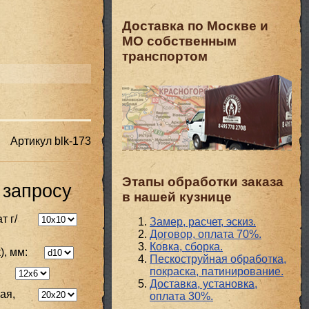
Доставка по Москве и
МО собственным
транспортом
Артикул
blk-173
Этапы обработки заказа
 запросу
в нашей кузнице
т г/
Замер, расчет, эскиз.
Договор, оплата 70%.
Ковка, сборка.
), мм:
Пескоструйная обработка,
покраска, патинирование.
Доставка, установка,
ая,
оплата 30%.