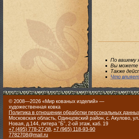
По вашему 
Вы можете 
Также дейс
Что влияет
© 2008—2026 «Мир кованых изделий» —
художественная ковка
Политика в отношении обработки персональных данны
Московская область, Одинцовский район, с. Акулово, ул
Новая, д.144, литера "Б", 2-ой этаж, каб. 19
+7 (495) 778-27-08
,
+7 (965) 118-93-90
7782708@mail.ru