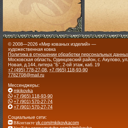
© 2008—2026 «Мир кованых изделий» —
художественная ковка
Политика в отношении обработки персональных данны
Московская область, Одинцовский район, с. Акулово, ул
Новая, д.144, литера "Б", 2-ой этаж, каб. 19
+7 (495) 778-27-08
,
+7 (965) 118-93-90
7782708@mail.ru
Мессенджеры:
mkikovka
+7 (965) 118-93-90
+7 (901) 570-27-74
+7 (901) 570-27-74
Социальные сети:
ВКонтакте
vk.com/mkikovkacom
YouTube