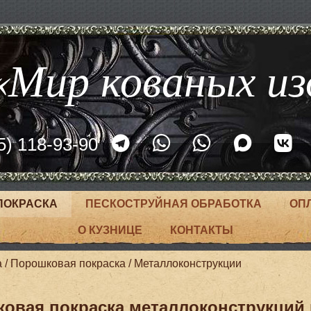
Мир кованых из
5) 118-93-90
ПОКРАСКА
ПЕСКОСТРУЙНАЯ ОБРАБОТКА
ОП
О КУЗНИЦЕ
КОНТАКТЫ
а
/
Порошковая покраска
/
Металлоконструкции
овая покраска металлоконструкций 