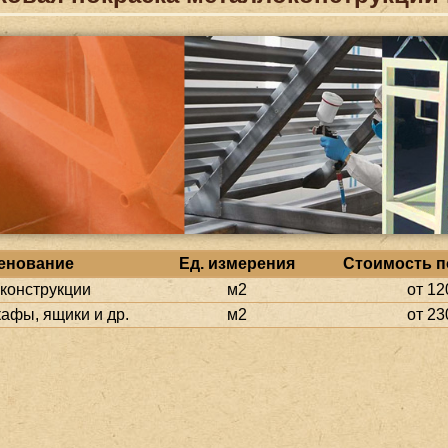
енование
Ед. измерения
Стоимость по
­конструкции
м2
от 12
афы, ящики и др.
м2
от 23