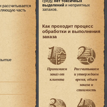
среду,
нет токсичных
выделений
и неприятных
и рассчитывается
запахов.
авляющую часть
Как проходит процесс
обработки и выполнения
заказа
крытие
Принимаем
Рассчитываем
заказ от
и утверждаем
клиента
время, объем
заказа и
стоимость