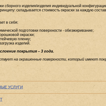
ски сборного изделия/изделия индивидуальной конфигураци
ринципу: складывается стоимость окраски за каждую сост
ет в себя:
имической подготовки поверхности - обезжиривание;
орошковой окраски;
стейчевую пленку;
азгрузка изделий.
слоение покрытия – 3 года.
йствует на окрашенные поверхности, который имеют по
ЫЕ УСЛУГИ
Т