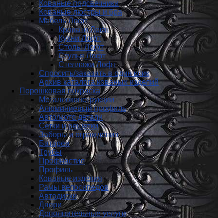
Кованые подсвечники
Кованые люстры и бра
Мебель Лофт
Кровати Лофт
Кухни Лофт
Столы Лофт
Стулья Лофт
Стеллажи Лофт
Спросить/заказать в один клик
Архив каталога кованых изделий
Порошковая покраска
Металлоконструкции
Алюминиевый профиль
Авто/мото детали
Сетки и решетки
Заборы и ограждения
Батареи
Трубы
Профнастил
Профиль
Кованые изделия
Рамы велосипедов
Автодиски
Двери
Дополнительные услуги