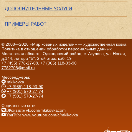
ДОПОЛНИТЕЛЬНЫЕ УСЛУГИ
ПРИМЕРЫ РАБОТ
© 2008—2026 «Мир кованых изделий» — художественная ковка
Политика в отношении обработки персональных данных
Московская область, Одинцовский район, с. Акулово, ул. Новая,
д.144, литера "Б", 2-ой этаж, каб. 19
+7 (495) 778-27-08
,
+7 (965) 118-93-90
7782708@mail.ru
Мессенджеры:
mkikovka
+7 (965) 118-93-90
+7 (901) 570-27-74
+7 (901) 570-27-74
Социальные сети:
ВКонтакте
vk.com/mkikovkacom
YouTube
www.youtube.com/c/mkikovka