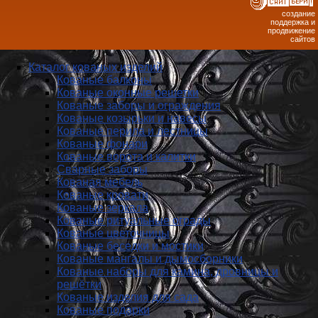
создание
поддержка и
продвижение
сайтов
Каталог кованых изделий
Кованые балконы
Кованые оконные решетки
Кованые заборы и ог­ражде­ния
Кованые козырьки и навесы
Кованые перила и лестницы
Кованые фонари
Кованые ворота и калитки
Сварные заборы
Кованая мебель
Кованые кровати
Кованые зеркала
Кованые ритуальные ограды
Кованые цветочницы
Кованые беседки и мостики
Кованые мангалы и дымосборники
Кованые наборы для камина, дровницы и
решётки
Кованые изделия для сада
Кованые подарки