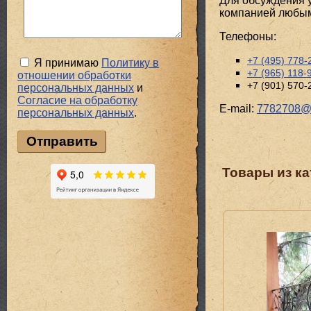
Для обсуждения у
компанией любым
Телефоны:
+7 (495) 778-
Я принимаю
Политику в
+7 (965) 118-
отношении обработки
+7 (901) 570-
персональных данных
и
Cогласие на обработку
E-mail:
7782708@m
персональных данных
.
Товары из ка