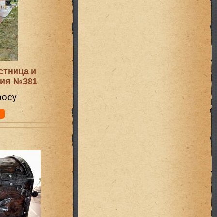
стница и
ния №381
росу