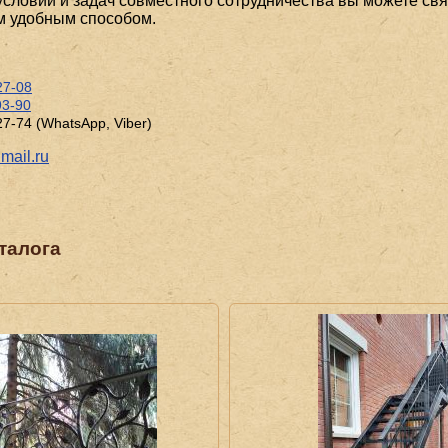
словий и задач совместного сотрудничества вы можете свя
 удобным способом.
27-08
93-90
27-74 (WhatsApp, Viber)
ail.ru
талога