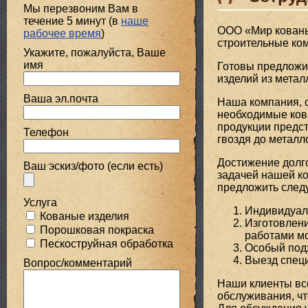
Мы перезвоним Вам в
течение 5 минут (в
наше
ООО «Мир кованых
рабочее время
)
строительные ко
Укажите, пожалуйста, Ваше
имя
Готовы предложит
изделий из метал
Ваша эл.почта
Наша компания, о
необходимые ков
продукции предст
Телефон
гвоздя до металл
Достижение долго
Ваш эскиз/фото (если есть)
задачей нашей ко
предложить след
Услуга
Индивидуаль
Кованые изделия
Изготовлени
Порошковая покраска
работами мо
Пескоструйная обработка
Особый подх
Выезд специ
Вопрос/комментарий
Наши клиенты вс
обслуживания, чт