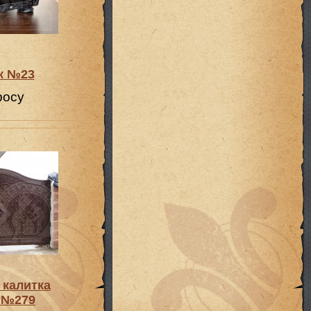
к №23
росу
 калитка
 №279