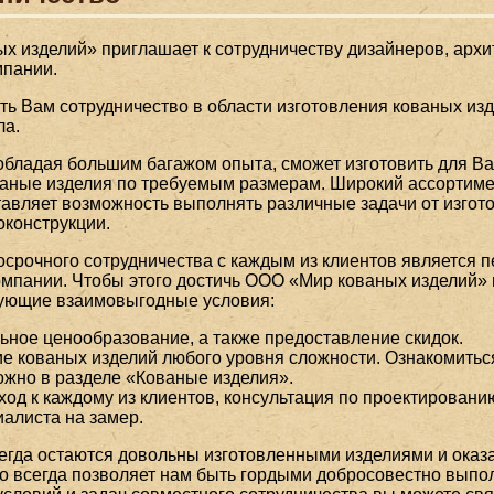
 изделий» приглашает к сотрудничеству дизайнеров, архи
мпании.
ь Вам сотрудничество в области изготовления кованых из
ла.
бладая большим багажом опыта, сможет изготовить для Ва
аные изделия по требуемым размерам. Широкий ассортим
авляет возможность выполнять различные задачи от изгот
оконструкции.
срочного сотрудничества с каждым из клиентов является 
мпании. Чтобы этого достичь ООО «Мир кованых изделий» 
ующие взаимовыгодные условия:
ное ценообразование, а также предоставление скидок.
е кованых изделий любого уровня сложности. Ознакомитьс
жно в разделе «Кованые изделия».
од к каждому из клиентов, консультация по проектированию
алиста на замер.
егда остаются довольны изготовленными изделиями и ока
о всегда позволяет нам быть гордыми добросовестно выпо