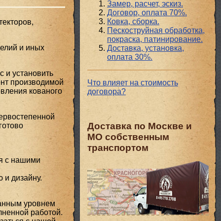
Замер, расчет, эскиз.
Договор, оплата 70%.
Ковка, сборка.
текторов,
Пескоструйная обработка,
покраска, патинирование.
делий и иных
Доставка, установка,
оплата 30%.
с и установить
ент производимой
Что влияет на стоимость
овления кованого
договора?
первостепенной
Доставка по Москве и
готово
МО собственным
транспортом
я с нашими
 и дизайну.
занным уровнем
лненной работой.