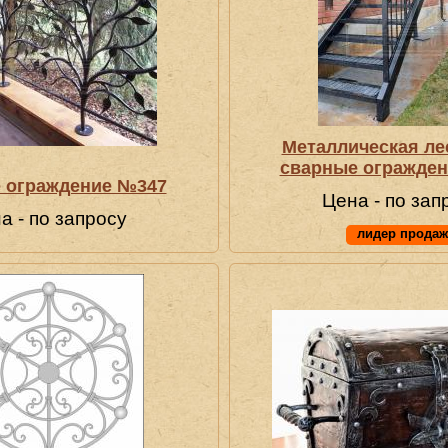
Металлическая ле
сварные огражде
 ограждение №347
Цена - по зап
а - по запросу
лидер продаж