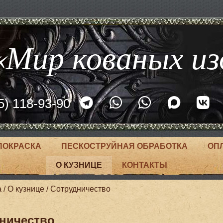
Мир кованых из
5) 118-93-90
ПОКРАСКА
ПЕСКОСТРУЙНАЯ ОБРАБОТКА
ОП
О КУЗНИЦЕ
КОНТАКТЫ
а
/
О кузнице
/
Сотрудничество
ничество