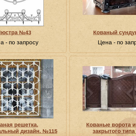
Люстра №43
Кованый сунду
а - по запросу
Цена - по зап
аная решетка.
Кованые ворота и
льный дизайн. №115
закрытого типа