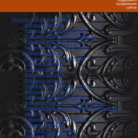
поддержка и
продвижение
сайтов
Каталог кованых изделий
Кованые балконы
Кованые оконные решетки
Кованые заборы и ог­ражде­ния
Кованые козырьки и навесы
Кованые перила и лестницы
Кованые фонари
Кованые ворота и калитки
Сварные заборы
Кованая мебель
Кованые кровати
Кованые зеркала
Кованые ритуальные ограды
Кованые цветочницы
Кованые беседки и мостики
Кованые мангалы и дымосборники
Кованые наборы для камина, дровницы и
решётки
Кованые изделия для сада
Кованые подарки
Кованые подсвечники
Кованые люстры и бра