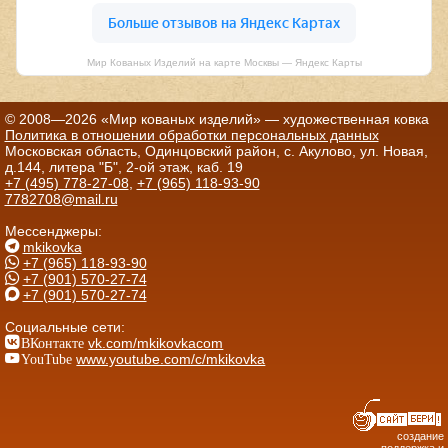
Мир Кованых Изделий на карте Москвы — Яндекс Карты
© 2008—2026 «Мир кованых изделий» — художественная ковка
Политика в отношении обработки персональных данных
Московская область, Одинцовский район, с. Акулово, ул. Новая,
д.144, литера "Б", 2-ой этаж, каб. 19
+7 (495) 778-27-08
,
+7 (965) 118-93-90
7782708@mail.ru
Мессенджеры:
mkikovka
+7 (965) 118-93-90
+7 (901) 570-27-74
+7 (901) 570-27-74
Социальные сети:
ВКонтакте
vk.com/mkikovkacom
YouTube
www.youtube.com/c/mkikovka
создание