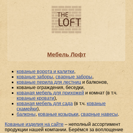
Мебель Лофт
кованые ворота и калитки
,
кованые заборы
,
сварные заборы
,
кованые перила для лестниц
и балконов,
кованые ограждения, беседки,
кованая мебель для прихожей
и комнат (в т.ч.
кованые кровати
),
кованая мебель для сада
(в т.ч.
кованые
скамейки
),
балконы
,
кованые козырьки
,
сварные навесы
.
Кованые изделия на сайте
– неполный ассортимент
продукции нашей компании. Берёмся за воплощение