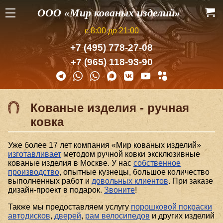
ООО «Мир кованых изделий»
с 8:00 до 21:00
+7 (495) 778-27-08
+7 (965) 118-93-90
Кованые изделия - ручная
ковка
Уже более 17 лет компания «Мир кованых изделий»
изготавливает
методом ручной ковки эксклюзивные
кованые изделия в Москве. У нас
собственное
производство
, опытные кузнецы, большое количество
выполненных работ и
довольных клиентов
. При заказе
дизайн-проект в подарок.
Звоните
!
Также мы предоставляем услугу
порошковой покраски
автодисков
,
дверей
,
рам велосипедов
и других изделий