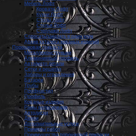
Мебель Лофт
Кровати Лофт
Кухни Лофт
Столы Лофт
Стулья Лофт
Стеллажи Лофт
Спросить/заказать в один клик
Архив каталога кованых изделий
Порошковая покраска
Металлоконструкции
Алюминиевый профиль
Авто/мото детали
Сетки и решетки
Заборы и ограждения
Батареи
Трубы
Профнастил
Профиль
Кованые изделия
Рамы велосипедов
Автодиски
Двери
Дополнительные услуги
Примеры работ
Преимущества порошковой покраски