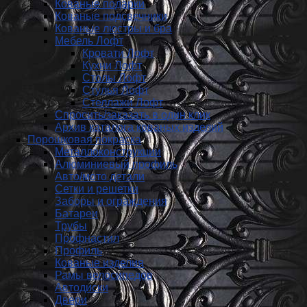
Кованые подарки
Кованые подсвечники
Кованые люстры и бра
Мебель Лофт
Кровати Лофт
Кухни Лофт
Столы Лофт
Стулья Лофт
Стеллажи Лофт
Спросить/заказать в один клик
Архив каталога кованых изделий
Порошковая покраска
Металлоконструкции
Алюминиевый профиль
Авто/мото детали
Сетки и решетки
Заборы и ограждения
Батареи
Трубы
Профнастил
Профиль
Кованые изделия
Рамы велосипедов
Автодиски
Двери