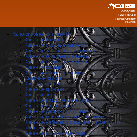
создание
поддержка и
продвижение
сайтов
Каталог кованых изделий
Кованые балконы
Кованые оконные решетки
Кованые заборы и ог­ражде­ния
Кованые козырьки и навесы
Кованые перила и лестницы
Кованые фонари
Кованые ворота и калитки
Сварные заборы
Кованая мебель
Кованые кровати
Кованые зеркала
Кованые ритуальные ограды
Кованые цветочницы
Кованые беседки и мостики
Кованые мангалы и дымосборники
Кованые наборы для камина, дровницы и
решётки
Кованые изделия для сада