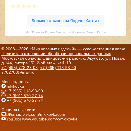
Мир Кованых Изделий на карте Москвы — Яндекс Карты
© 2008—2026 «Мир кованых изделий» — художественная ковка
Политика в отношении обработки персональных данных
Московская область, Одинцовский район, с. Акулово, ул. Новая,
д.144, литера "Б", 2-ой этаж, каб. 19
+7 (495) 778-27-08
,
+7 (965) 118-93-90
7782708@mail.ru
Мессенджеры:
mkikovka
+7 (965) 118-93-90
+7 (901) 570-27-74
+7 (901) 570-27-74
Социальные сети:
ВКонтакте
vk.com/mkikovkacom
YouTube
www.youtube.com/c/mkikovka