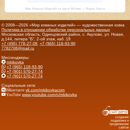
Мир Кованых Изделий на карте Москвы — Яндекс Карты
© 2008—2026 «Мир кованых изделий» — художественная ковка
Политика в отношении обработки персональных данных
Московская область, Одинцовский район, с. Акулово, ул. Новая,
д.144, литера "Б", 2-ой этаж, каб. 19
+7 (495) 778-27-08
,
+7 (965) 118-93-90
7782708@mail.ru
Мессенджеры:
mkikovka
+7 (965) 118-93-90
+7 (901) 570-27-74
+7 (901) 570-27-74
Социальные сети:
ВКонтакте
vk.com/mkikovkacom
YouTube
www.youtube.com/c/mkikovka
создание
поддержка и
продвижение
сайтов