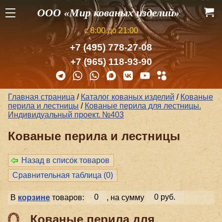
ООО «Мир кованых изделий»
с 8:00 до 21:00
+7 (495) 778-27-08
+7 (965) 118-93-90
Главная страница
/
Каталог кованых изделий
/
Кованые
перила и лестницы
/
Кованые перила для лестницы.
Индивидуальный проект. №403
Кованые перила и лестницы
Назад в список товаров
Сравнительная таблица (
0
)
В
корзине
товаров:
0
, на сумму
0 руб.
Кованые перила для