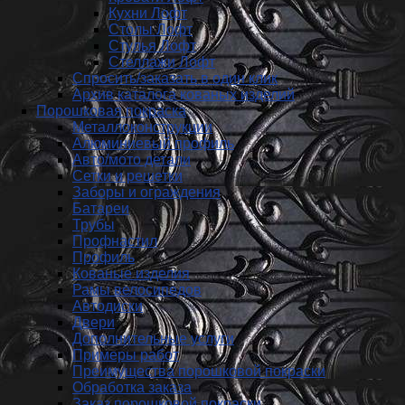
Кухни Лофт
Столы Лофт
Стулья Лофт
Стеллажи Лофт
Спросить/заказать в один клик
Архив каталога кованых изделий
Порошковая покраска
Металлоконструкции
Алюминиевый профиль
Авто/мото детали
Сетки и решетки
Заборы и ограждения
Батареи
Трубы
Профнастил
Профиль
Кованые изделия
Рамы велосипедов
Автодиски
Двери
Дополнительные услуги
Примеры работ
Преимущества порошковой покраски
Обработка заказа
Заказ порошковой покраски