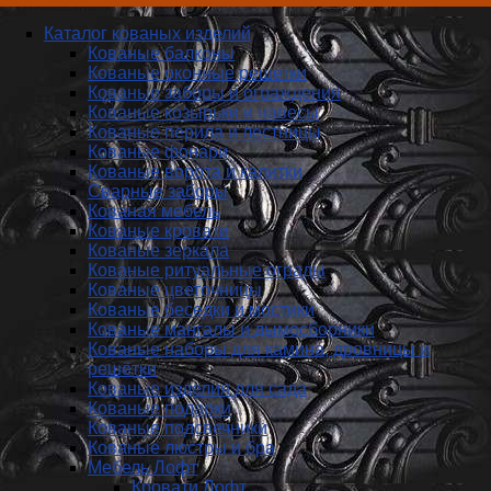
Каталог кованых изделий
Кованые балконы
Кованые оконные решетки
Кованые заборы и ог­ражде­ния
Кованые козырьки и навесы
Кованые перила и лестницы
Кованые фонари
Кованые ворота и калитки
Сварные заборы
Кованая мебель
Кованые кровати
Кованые зеркала
Кованые ритуальные ограды
Кованые цветочницы
Кованые беседки и мостики
Кованые мангалы и дымосборники
Кованые наборы для камина, дровницы и
решётки
Кованые изделия для сада
Кованые подарки
Кованые подсвечники
Кованые люстры и бра
Мебель Лофт
Кровати Лофт